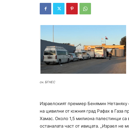
сн. БГНЕС
Израелският премиер Бенямин Нетаняху е
на цивилни от южния град Рафах в Газа 
Хамас. Около 1,5 милиона палестинци са 
останалата част от ивицата. „Израел не 