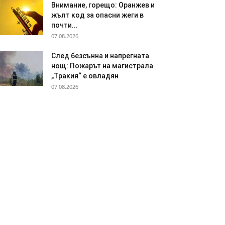
Внимание, горещо: Оранжев и
жълт код за опасни жеги в
почти...
07.08.2026
След безсънна и напрегната
нощ: Пожарът на магистрала
„Тракия“ е овладян
07.08.2026