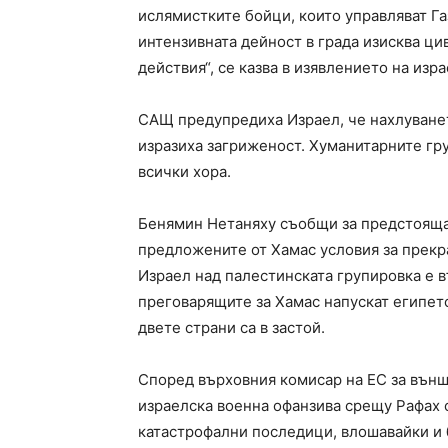
ислямистките бойци, които управляват Газ
интензивната дейност в града изисква ци
действия“, се казва в изявлението на изр
САЩ предупредиха Израел, че нахлуванет
изразиха загриженост. Хуманитарните гру
всички хора.
Бенямин Нетаняху съобщи за предстояща
предложените от Хамас условия за прекра
Израел над палестинската групировка е 
преговарящите за Хамас напускат египет
двете страни са в застой.
Според върховния комисар на ЕС за вън
израелска военна офанзива срещу Рафах с
катастрофални последици, влошавайки и 