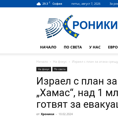
C
29.3
петък, август 7, 2026
За ре
София
Hroniki.bg
НАЧАЛО
ПО СВЕТА
У НАС
ЕВР
Начало
На фокус
Израел с план за атака срещу 
На фокус
По света
Израел с план за
„Хамас“, над 1 м
готвят за евакуа
от
Хроники
-
10.02.2024