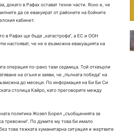
а, докато в Рафах остават техни части. Ясно е, че
вилните да се евакуират от районите на бойните
аелския кабинет.
о в Рафах ще бъде „катастрофа“, а ЕС и ООН
пи настояват, че не е възможна евакуацията на
та операция по-рано тази седмица. Той отхвърли
тяване на огъня и заяви, че „пълната победа“ на
възможна до месеци. По информация на Би Би Си
ската столица Кайро, като преговорите между
шната политика Жозеп Борел „съобщенията за
а тревожни“. По думите му това би имало
без това тежката хуманитарна ситуация и жертвите