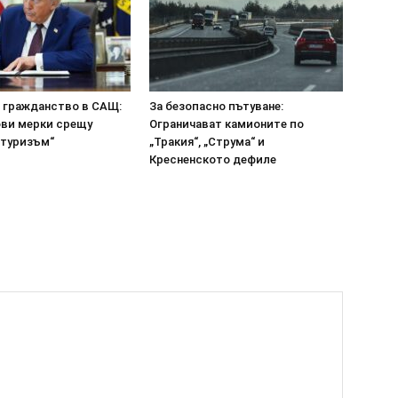
а гражданство в САЩ:
За безопасно пътуване:
ови мерки срещу
Ограничават камионите по
 туризъм“
„Тракия“, „Струма“ и
Кресненското дефиле