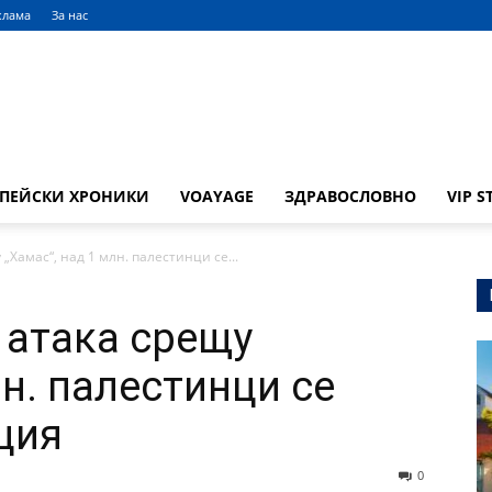
клама
За нас
ОПЕЙСКИ ХРОНИКИ
VOAYAGE
ЗДРАВОСЛОВНО
VIP S
„Хамас“, над 1 млн. палестинци се...
 атака срещу
лн. палестинци се
ция
0