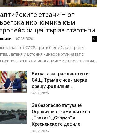
алтийските страни – от
ъветска икономика към
вропейски център за стартъпи
роники
-
07.08.2026
0
кога част от СССР, трите балтийски страни -
тва, Латвия и Естония - днес се отличават с
вореността си към иновациите и с нарастващия...
Битката за гражданство в
САЩ: Тръмп с нови мерки
срещу „родилния...
07.08.2026
За безопасно пътуване:
Ограничават камионите по
„Тракия“, „Струма“ и
Кресненското дефиле
07.08.2026