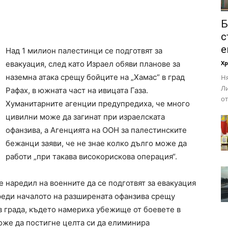
Б
с
е
Над 1 милион палестинци се подготвят за
евакуация, след като Израел обяви планове за
Х
наземна атака срещу бойците на „Хамас“ в град
Ня
Ли
Рафах, в южната част на ивицата Газа.
от
Хуманитарните агенции предупредиха, че много
цивилни може да загинат при израелската
офанзива, а Агенцията на ООН за палестинските
бежанци заяви, че не знае колко дълго може да
работи „при такава високорискова операция“.
 наредил на военните да се подготвят за евакуация
преди началото на разширената офанзива срещу
в града, където намериха убежище от боевете в
може да постигне целта си да елиминира