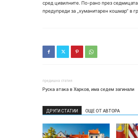
сред цивилните. По-рано през седмицата
предупреди за „хуманитарен кошмар“ в гр
предишна статия
Руска атака в Харков, има седем загинали
ДРУГИ СТАТИИ
ОЩЕ ОТ АВТОРА