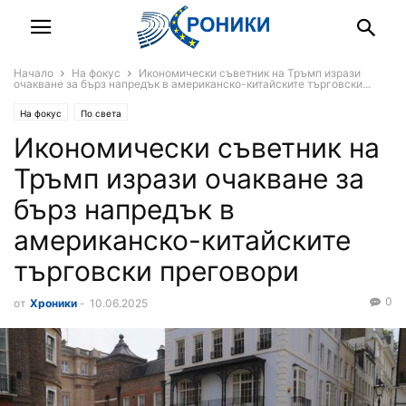
Начало
На фокус
Икономически съветник на Тръмп изрази
очакване за бърз напредък в американско-китайските търговски...
На фокус
По света
Икономически съветник на
Тръмп изрази очакване за
бърз напредък в
американско-китайските
търговски преговори
0
от
Хроники
-
10.06.2025