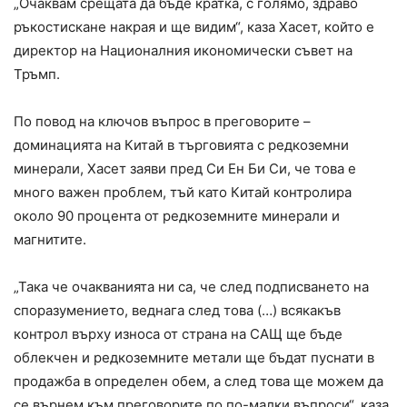
„Очаквам срещата да бъде кратка, с голямо, здраво
ръкостискане накрая и ще видим“, каза Хасет, който е
директор на Националния икономически съвет на
Тръмп.
По повод на ключов въпрос в преговорите –
доминацията на Китай в търговията с редкоземни
минерали, Хасет заяви пред Си Ен Би Си, че това е
много важен проблем, тъй като Китай контролира
около 90 процента от редкоземните минерали и
магнитите.
„Така че очакванията ни са, че след подписването на
споразумението, веднага след това (…) всякакъв
контрол върху износа от страна на САЩ ще бъде
облекчен и редкоземните метали ще бъдат пуснати в
продажба в определен обем, а след това ще можем да
се върнем към преговорите по по-малки въпроси“, каза