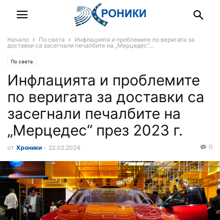
Начало
По света
Инфлацията и проблемите по веригата за
доставки са засегнали печалбите на „Мерцедес“...
По света
Инфлацията и проблемите
по веригата за доставки са
засегнали печалбите на
„Мерцедес“ през 2023 г.
0
от
Хроники
-
22.02.2024