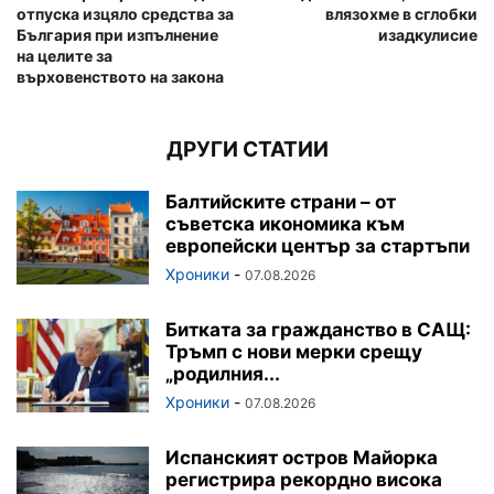
отпуска изцяло средства за
влязохме в сглобки
България при изпълнение
изадкулисие
на целите за
върховенството на закона
ДРУГИ СТАТИИ
Балтийските страни – от
съветска икономика към
европейски център за стартъпи
Хроники
-
07.08.2026
Битката за гражданство в САЩ:
Тръмп с нови мерки срещу
„родилния...
Хроники
-
07.08.2026
Испанският остров Майорка
регистрира рекордно висока