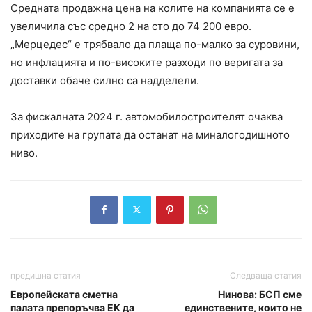
Средната продажна цена на колите на компанията се е
увеличила със средно 2 на сто до 74 200 евро.
„Мерцедес“ е трябвало да плаща по-малко за суровини,
но инфлацията и по-високите разходи по веригата за
доставки обаче силно са надделели.
За фискалната 2024 г. автомобилостроителят очаква
приходите на групата да останат на миналогодишното
ниво.
предишна статия
Следваща статия
Европейската сметна
Нинова: БСП сме
палата препоръчва ЕК да
единствените, които не