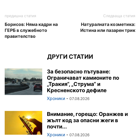
предишна статия
Следваща статия
Борисов: Няма кадри на
Натуралната козметика:
ГЕРБ в служебното
Истина или пазарен трик
правителство
ДРУГИ СТАТИИ
За безопасно пътуване:
Ограничават камионите по
„Тракия“, „Струма“ и
Кресненското дефиле
Хроники
-
07.08.2026
Внимание, горещо: Оранжев и
жълт код за опасни жеги в
почти...
Хроники
-
07.08.2026