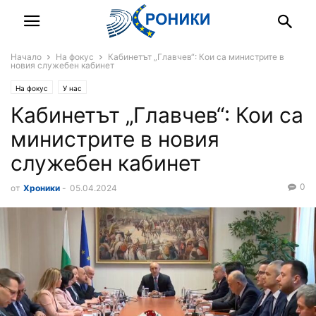
Начало
На фокус
Кабинетът „Главчев“: Кои са министрите в
новия служебен кабинет
На фокус
У нас
Кабинетът „Главчев“: Кои са
министрите в новия
служебен кабинет
0
от
Хроники
-
05.04.2024