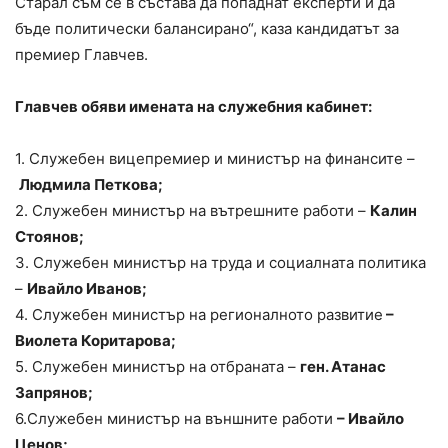
Старал съм се в състава да попаднат експерти и да
бъде политически балансирано“, каза кандидатът за
премиер Главчев.
Главчев обяви имената на служебния кабинет:
1. Служебен вицепремиер и министър на финансите –
Людмила Петкова;
2. Служебен министър на вътрешните работи –
Калин
Стоянов;
3. Служебен министър на труда и социалната политика
–
Ивайло Иванов;
4. Служебен министър на регионалното развитие
–
Виолета Коритарова;
5. Служебен министър на отбраната –
ген. Атанас
Запрянов;
6.Служебен министър на външните работи
– Ивайло
Ценов;