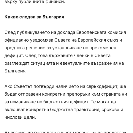
върху публичните финанси.
Какво следва за България
След публикуването на доклада Европейската комисия
официално уведомява Съвета на Европейския съюз и
предлага решение за установяване на прекомерен
дефицит. След това държавите членки в Съвета
разглеждат ситуацията и евентуалните възражения на
България.
Ако Съветът потвърди наличието на свръхдефицит, ще
бъдат отправени конкретни препоръки към страната ни
за намаляване на бюджетния дефицит. Те могат да
включват конкретна бюджетна траектория, срокове и
числови цели.
България ще разполага с шест месеца, за да представи