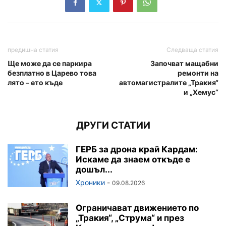
предишна статия
Следваща статия
Ще може да се паркира
Започват мащабни
безплатно в Царево това
ремонти на
лято – ето къде
автомагистралите „Тракия“
и „Хемус“
ДРУГИ СТАТИИ
ГЕРБ за дрона край Кардам:
Искаме да знаем откъде е
дошъл...
Хроники
-
09.08.2026
Ограничават движението по
„Тракия“, „Струма“ и през