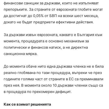
финансови санкции за държави, които не изпълняват
препоръките. За страните от еврозоната глобите могат
да достигнат до 0,05% от БВП на всеки шест месеца,
докато не бъдат предприети ефективни действия.
За държави извън еврозоната, каквато е България към
момента, процедурата е основно механизъм за
политически и финансов натиск, а не директна
санкционна мярка.
До момента обаче нито една държава членка не е била
реално глобявана по тази процедура, въпреки че през
годините голяма част от страните в ЕС са преминавали
през нея. В момента около 10 държави членки също са
в процедура по прекомерен дефицит.
Как се взимат решенията