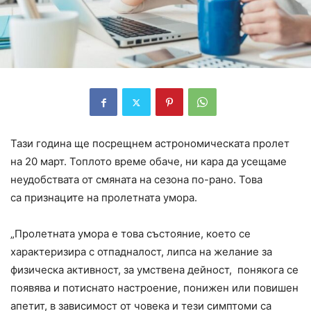
Тази година ще посрещнем астрономическата пролет
на 20 март. Топлото време обаче, ни кара да усещаме
неудобствата от смяната на сезона по-рано. Това
са признаците на пролетната умора.
„Пролетната умора е това състояние, което се
характеризира с отпадналост, липса на желание за
физическа активност, за умствена дейност, понякога се
появява и потиснато настроение, понижен или повишен
апетит, в зависимост от човека и тези симптоми са