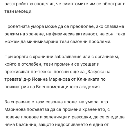
разстройства споделят, че симптомите им се обострят в
тези месеци.
Пролетната умора може да се преодолее, ако спазваме
режим на хранене, на физическа активност, на сън, така
можем да минимизиране тези сезонни проблеми.
При хората с хронични заболявания или с организъм,
който е отслабен, тези промени се усещат и
преживяват по-тежко, поясни още за „Закуска на
тревата“ д-р Йоанна Маринова от Клиниката по
психиатрия на Военномедицинска академия.
За справяне с тази сезонна пролетна умора, д-р
Маринова посъветва да се промени храненето, с
повече плодове и зеленчуци и разходки, да се следи да
няма безсъние, защото недоспиването е една от