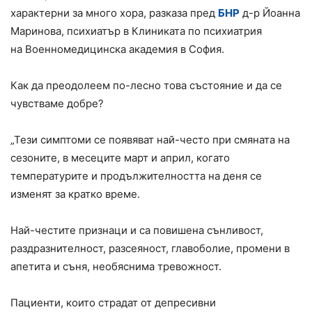
характерни за много хора, разказа пред
БНР
д-р Йоанна
Маринова, психиатър в Клиниката по психиатрия
на Военномедицинска академия в София.
Как да преодолеем по-лесно това състояние и да се
чувстваме добре?
„Тези симптоми се появяват най-често при смяната на
сезоните, в месеците март и април, когато
температурите и продължителността на деня се
изменят за кратко време.
Най-честите признаци и са повишена сънливост,
раздразнителност, разсеяност, главоболие, промени в
апетита и съня, необяснима тревожност.
Пациенти, които страдат от депресивни