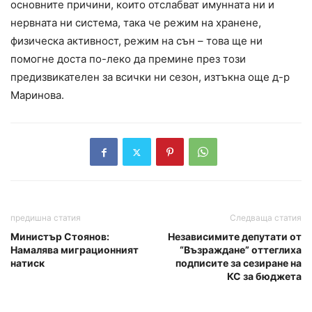
основните причини, които отслабват имунната ни и
нервната ни система, така че режим на хранене,
физическа активност, режим на сън – това ще ни
помогне доста по-леко да премине през този
предизвикателен за всички ни сезон, изтъкна още д-р
Маринова.
предишна статия
Следваща статия
Министър Стоянов:
Независимите депутати от
Намалява миграционният
“Възраждане” оттеглиха
натиск
подписите за сезиране на
КС за бюджета