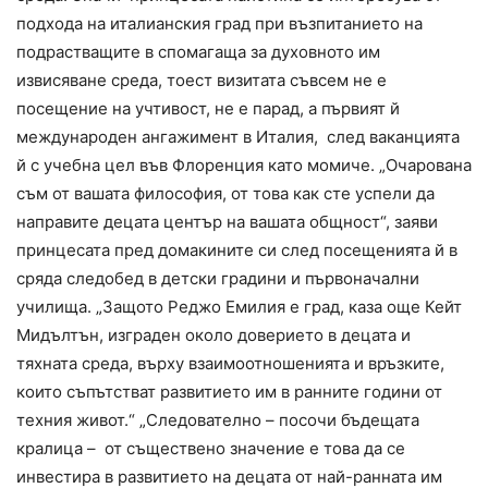
подхода на италианския град при възпитанието на
подрастващите в спомагаща за духовното им
извисяване среда, тоест визитата съвсем не е
посещение на учтивост, не е парад, а първият й
международен ангажимент в Италия, след ваканцията
й с учебна цел във Флоренция като момиче. „Очарована
съм от вашата философия, от това как сте успели да
направите децата център на вашата общност“, заяви
принцесата пред домакините си след посещенията й в
сряда следобед в детски градини и първоначални
училища. „Защото Реджо Емилия е град, каза още Кейт
Мидълтън, изграден около доверието в децата и
тяхната среда, върху взаимоотношенията и връзките,
които съпътстват развитието им в ранните години от
техния живот.“ „Следователно – посочи бъдещата
кралица – от съществено значение е това да се
инвестира в развитието на децата от най-ранната им