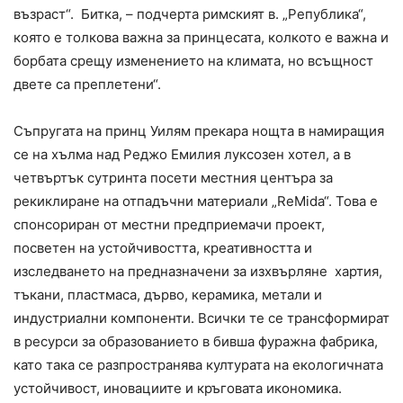
възраст“. Битка, – подчерта римският в. „Република“,
която е толкова важна за принцесата, колкото е важна и
борбата срещу изменението на климата, но всъщност
двете са преплетени“.
Съпругата на принц Уилям прекара нощта в намиращия
се на хълма над Реджо Емилия луксозен хотел, а в
четвъртък сутринта посети местния центъра за
рекиклиране на отпадъчни материали „ReMida“. Това е
спонсориран от местни предприемачи проект,
посветен на устойчивостта, креативността и
изследването на предназначени за изхвърляне хартия,
тъкани, пластмаса, дърво, керамика, метали и
индустриални компоненти. Всички те се трансформират
в ресурси за образованието в бивша фуражна фабрика,
като така се разпространява културата на екологичната
устойчивост, иновациите и кръговата икономика.