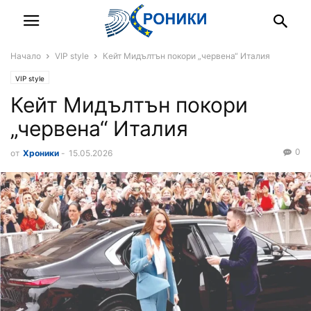
Начало
VIP style
Кейт Мидълтън покори „червена“ Италия
VIP style
Кейт Мидълтън покори
„червена“ Италия
0
от
Хроники
-
15.05.2026