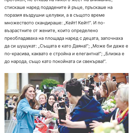
стискаше наред подадените й ръце, пръскаше на
поразия въздушни целувки, а в същото време
множеството скандираше: „Кейт! Кейт!“. И по-
възрастните от жените, които определено
преобладаваха на площада наред с децата, започнаха
да си шушукат: „Същата е като Даяна!“; „Може би даже е
по-красива, каквато е стройна и елегантна!“; „Близка е
до народа, също като покойната си свекърва!“.