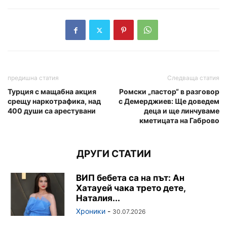
предишна статия
Следваща статия
Турция с мащабна акция
Ромски „пастор“ в разговор
срещу наркотрафика, над
с Демерджиев: Ще доведем
400 души са арестувани
деца и ще линчуваме
кметицата на Габрово
ДРУГИ СТАТИИ
ВИП бебета са на път: Ан
Хатауей чака трето дете,
Наталия...
Хроники
-
30.07.2026