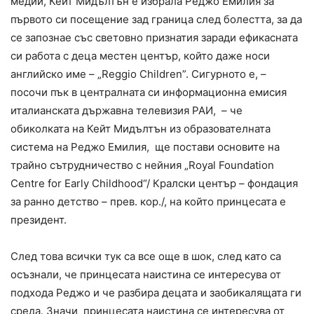
медии, Кейт Мидълтън е избрала Реджо Емилия за
първото си посещение зад граница след болестта, за да
се запознае със световно признатия заради ефикасната
си работа с деца местен център, който даже носи
английско име – „Reggio Children”. Сигурното е, –
посочи пък в централната си информационна емисия
италианската държавна телевизия РАИ, – че
обиколката на Кейт Мидълтън из образователната
система на Реджо Емилия, ще постави основите на
трайно сътрудничество с нейния „Royal Foundation
Centre for Early Childhood“/ Кралски център – фондация
за ранно детство – прев. кор./, на който принцесата е
президент.
След това всички тук са все още в шок, след като са
осъзнали, че принцесата наистина се интересува от
подхода Реджо и че разбира децата и заобикалящата ги
среда. Значи принцесата наистина се интересува от