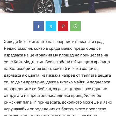
Хиляди бяха жителите на северния италиански град
Реджо Емилия, които в сряда малко преди обяд се
израдваха на централния му площад на принцесата на
Уелс Кейт Мидълтън. Все влюбени в бъдещата кралица
на Великобритания хора, които й искаха селфита,
даряваха я с цветя, изтикваха напред от тълпата децата
си, за да ги прегърне, даже няколко майки й поднесоха
новородените си бебета, за да ги целуне, все едно че
съпругата на престолонаследника принц Уилям бе
римският папа. И принцесата, доколкото можеше и явно
нарушавайки определения от британското посолство
протокол, не отказа на никого жест на внимание,