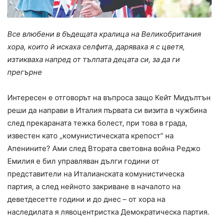
Все влюбени в бъдещата кралица на Великобритания
хора, които й искаха селфита, даряваха я с цветя,
изтикваха напред от тълпата децата си, за да ги
прегърне
Интересен е отговорът на въпроса защо Кейт Мидълтън
реши да направи в Италия първата си визита в чужбина
след прекараната тежка болест, при това в града,
известен като „комунистическата крепост“ на
Апенините? Ами след Втората световна война Реджо
Емилия е бил управляван дълги години от
представители на Италианската комунистическа
партия, а след нейното закриване в началото на
деветдесетте години и до днес – от хора на
наследилата я лявоцентристка Демократическа партия.