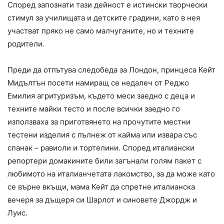
Според запознати тази дейност е истински творчески
стимул за училищата и детските градини, като в нея
участват пряко не само малчуганите, но и техните
родители.
Преди да отпътува следобеда за Лондон, принцеса Кейт
Мидълтън посети намиращ се недалеч от Реджо
Емилия агритуризъм, където меси заедно с деца и
техните майки тесто и после всички заедно го
използваха за приготвянето на прочутите местни
тестени изделия с пълнеж от кайма или извара със
спанак – равиоли и тортелини. Според италиански
репортери домакините били загънали голям пакет с
любимото на италианчетата лакомство, за да може като
се върне вкъщи, мама Кейт да спретне италианска
вечеря за дъщеря си Шарлот и синовете Джордж и
Луис.