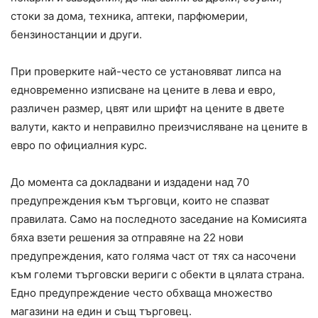
стоки за дома, техника, аптеки, парфюмерии,
бензиностанции и други.
При проверките най-често се установяват липса на
едновременно изписване на цените в лева и евро,
различен размер, цвят или шрифт на цените в двете
валути, както и неправилно преизчисляване на цените в
евро по официалния курс.
До момента са докладвани и издадени над 70
предупреждения към търговци, които не спазват
правилата. Само на последното заседание на Комисията
бяха взети решения за отправяне на 22 нови
предупреждения, като голяма част от тях са насочени
към големи търговски вериги с обекти в цялата страна.
Едно предупреждение често обхваща множество
магазини на един и същ търговец.