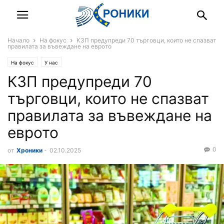
Начало
На фокус
КЗП предупреди 70 търговци, които не спазват
правилата за въвеждане на еврото
На фокус
У нас
КЗП предупреди 70
търговци, които не спазват
правилата за въвеждане на
еврото
0
от
Хроники
-
02.10.2025