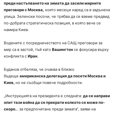
преди настъпването на зимата да засили мирните
преговори с Москва,
които месеци наред са в задънена
улица. Зеленски посочи, че трябва да се вземе предвид
по-добрата стратегическа позиция, в която вече се
намира Киев.
Водените с посредничеството на САЩ преговори за
мир са в застой, тъй като
Вашингтон
се фокусира върху
конфликта с
Иран
.
Буданов отбеляза, че очаква в близко
бъдеще
американска делегация да посети Москва и
Киев,
но не съобщи повече подробности.
„Инструкцията на президента е следната:
да се направи
опит тази война да се прекрати колкото се може по-
скоро.
.. за предпочитане преди зимата“, заяви на