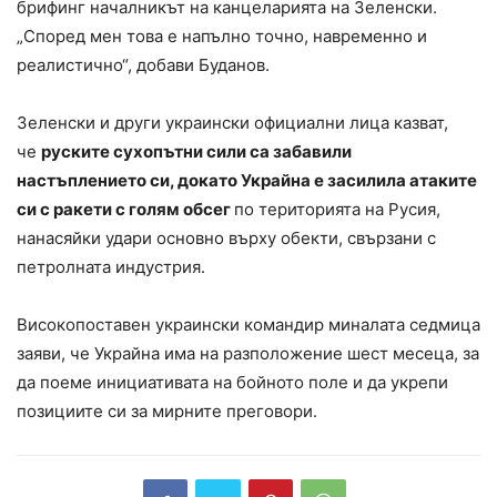
брифинг началникът на канцеларията на Зеленски.
„Според мен това е напълно точно, навременно и
реалистично“, добави Буданов.
Зеленски и други украински официални лица казват,
че
руските сухопътни сили са забавили
настъплението си, докато Украйна е засилила атаките
си с ракети с голям обсег
по територията на Русия,
нанасяйки удари основно върху обекти, свързани с
петролната индустрия.
Високопоставен украински командир миналата седмица
заяви, че Украйна има на разположение шест месеца, за
да поеме инициативата на бойното поле и да укрепи
позициите си за мирните преговори.