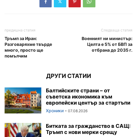
предишна статия
Следваща статия
Тръмп за Иран:
Военният ни министър:
Разговаряхме твърде
Целта е 5% от БВП за
много, просто ще
отбрана до 2035 г.
помълчим
ДРУГИ СТАТИИ
Балтийските страни – от
съветска икономика към
европейски център за стартъпи
Хроники
-
07.08.2026
Битката за гражданство в САЩ:
Тръмп с нови мерки срещу