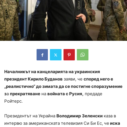
Началникът на канцеларията на украинския
президент Кирило Буданов
заяви, че
според него е
„реалистично“ до зимата да се постигне споразумение
з
а
прекратяване
на
войната с Русия,
предаде
Ройтерс.
Президентът на Украйна
Володимир
Зеленски
каза в
интервю за американската телевизия Си Би Ес, че
иска