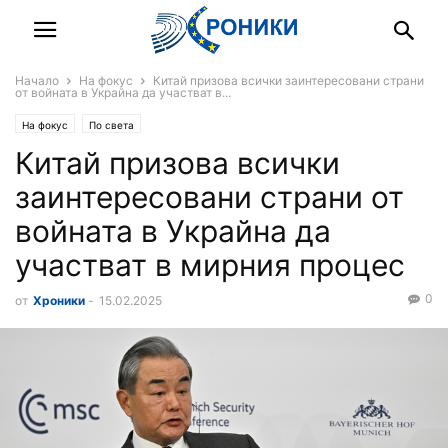
Начало
На фокус
Китай призова всички заинтересовани страни
от войната в Украйна да участват в...
На фокус
По света
Китай призова всички
заинтересовани страни от
войната в Украйна да
участват в мирния процес
0
от
Хроники
-
15.02.2025