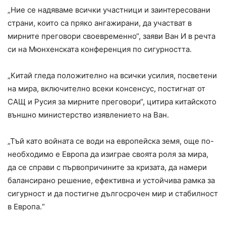
„Ние се надяваме всички участници и заинтересовани
страни, които са пряко ангажирани, да участват в
мирните преговори своевременно“, заяви Ван И в речта
си на Мюнхенската конференция по сигурността.
„Китай гледа положително на всички усилия, посветени
на мира, включително всеки консенсус, постигнат от
САЩ и Русия за мирните преговори“, цитира китайското
външно министерство изявлението на Ван.
„Тъй като войната се води на европейска земя, още по-
необходимо е Европа да изиграе своята роля за мира,
да се справи с първопричините за кризата, да намери
балансирано решение, ефективна и устойчива рамка за
сигурност и да постигне дългосрочен мир и стабилност
в Европа.“