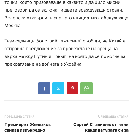
точки, който призоваваше в каквито и да било мирни
преговори да се включат и двете враждуващи страни.
Зеленски отхвърли плана като инициатива, обслужваща
Москва.
Тази седмица „Уолстрийт джърнъл“ съобщи, че Китай е
отправил предложение за провеждане на среща на
върха между Путин и Тръмп, на която да се помогне за
прекратяване на войната в Украйна.
предишна статия
Следваща статия
Премиерът Желязков
Сергей Станишев оттегли
свиква извънредно
кандидатурата си за