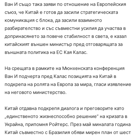
Ван И също така заяви по отношение на Европейския
съюз, че Китай е готов да засили стратегическата
комуникация с блока, да засили взаимното
разбирателство и със съвместни усилия да участва в
допринасянето за повече стабилност в света, е казал
китайският външен министър пред отговарящата за
външната политика на ЕС Кая Калас.
На срещата в рамките на Мюнхенската конференция
Ван И подчерта пред Калас позицията на Китай в
подкрепа на ролята на Европа за мира, гласи изявление
на неговото министерство.
Китай отдавна подкрепя диалога и преговорите като
„единственото жизнеспособно решение“ на кризата в
Украйна, припомня Ройтерс. През май миналата година
Китай съвместно с Бразилия обяви мирен план от шест