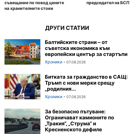
съвещание по повод цените
председател на БСП
на хранителните стоки
ДРУГИ СТАТИИ
Балтийските страни – от
съветска икономика към
европейски център за стартъпи
Хроники
-
07.08.2026
Битката за гражданство в САЩ:
Тръмп с нови мерки срещу
„родилния...
Хроники
-
07.08.2026
За безопасно пътуване:
Ограничават камионите по
„Тракия“, „Струма“ и
Кресненското дефиле