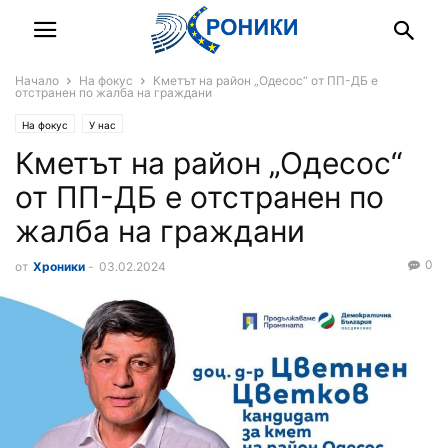
Начало
На фокус
Кметът на район „Одесос“ от ПП-ДБ е
отстранен по жалба на граждани
На фокус
У нас
Кметът на район „Одесос“
от ПП-ДБ е отстранен по
жалба на граждани
0
от
Хроники
-
03.02.2024