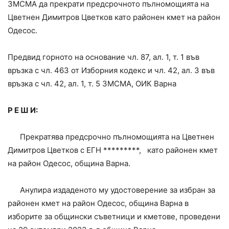
ЗМСМА да прекрати предсрочното пълномощията на
Цветнен Димитров Цветков като районен кмет на район
Одесос.
Предвид горното на основание чл. 87, ал. 1, т. 1 във
връзка с чл. 463 от Изборния кодекс и чл. 42, ал. 3 във
връзка с чл. 42, ал. 1, т. 5 ЗМСМА, ОИК Варна
Р Е Ш И:
Прекратява предсрочно пълномощията на Цветнен
Димитров Цветков с ЕГН *********, като районен кмет
на район Одесос, община Варна.
Анулира издаденото му удостоверение за избран за
районен кмет на район Одесос, община Варна в
изборите за общински съветници и кметове, проведени