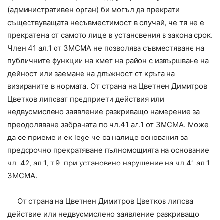
(административен орган) би могъл да прекрати
съществуващата несъвместимост в случай, че тя не е
прекратена от самото лице в установения в закона срок.
Член 41 ал.1 от ЗМСМА не позволява съвместяване на
публичните функции на кмет на район с извършване на
дейност или заемане на длъжност от кръга на
визираните в нормата. От страна на Цветнен Димитров
Цветков липсват предприети действия или
недвусмислено заявление разкриващо намерение за
преодоляване забраната по чл.41 ал.1 от ЗМСМА. Може
да се приеме и ex lege че са налице основания за
предсрочно прекратяване пълномощията на основание
чл. 42, ал.1, т.9
при установено нарушение на чл.41 ал.1
ЗМСМА.
От страна на Цветнен Димитров Цветков липсва
действие или недвусмислено заявление разкриващо