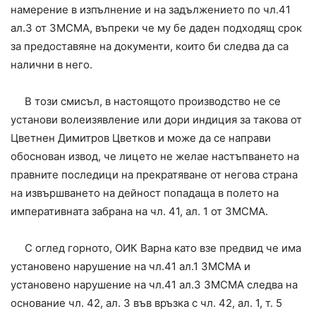
намерение в изпълнение и на задължението по чл.41
ал.3 от ЗМСМА, въпреки че му бе даден подходящ срок
за предоставяне на документи, които би следва да са
налични в него.
В този смисъл, в настоящото производство не се
установи волеизявление или дори индиция за такова от
Цветнен Димитров Цветков и може да се направи
обоснован извод, че лицето не желае настъпването на
правните последици на прекратяване от негова страна
на извършването на дейност попадаща в полето на
императивната забрана на чл. 41, ал. 1 от ЗМСМА.
С оглед горното, ОИК Варна като взе предвид че има
установено нарушение на чл.41 ал.1 ЗМСМА и
установено нарушение на чл.41 ал.3 ЗМСМА следва на
основание чл. 42, ал. 3 във връзка с чл. 42, ал. 1, т. 5