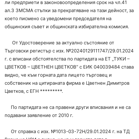
ли предприети в законовоопределения срок на чл.41
ал.3 ЗМСМА стъпки за прекратяване на тази дейност, за
което писмено са уведомени председателя на
общинския съвет и общинската избирателна комисия.
От Удостоверение за актуално състояние от
Търговски регистър с изх. №20240129111747/29.01.2024
г. с вписани обстоятелства по партидата на ЕТ „ТУКИ –
ЦВЕТКОВ – ЦВЕТНЕН ЦВЕТКОВ“ с ЕИК 040039484 става
видно, че към горната дата лицето търговец и
собственик на цитираната фирма е Цветнен Димитров
Цветков, с ЕГН *********.
По партидата не са правени други вписвания и не са
подавани заявление от 2010 г.
От справка с изх. №1013-03-72Н/29.01.2024 г. на ТД