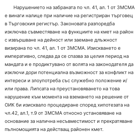
Нарушението на забраната по чл. 41, ал. 1 от ЗМСМА
е винаги налице при наличие на регистриран търговец
в Търговския регистър. Законовата разпоредба
изключва съвместяване на функциите на кмет на район
с извършване на дейност или заемане длъжност
визирана по чл. 41, ал. 1 от ЗМСМА. Изискването е
императивно, следва да се спазва за целия период на
мандата и е продиктувано от волята на законодателя да
изключи дори потенциална възможност за конфликт на
интереси и злоупотреба със служебно положение и/
или права. Липсата на преустановяването на това
нарушение към момента на вземането на решение от
ОИК би изисквало процедиране според хипотезата на
чл.42, ал.1, т.9 от ЗМСМА относно установяване на
основание за налична несъвместимост и прекратяване
пълномощията на действащ районен кмет.