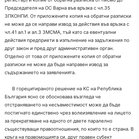
Председателя на ОС Варна във връзка с чл.35
ЗПКОНПИ. От приложените копия на обратни разписки
не може да се направи извод за действия във връзка с
чл.41 ал.1 и ал.3 ЗМСМА, тъй като са евентуални
действия предприети в изпълнение на задължения по
друг закон и пред друг административен орган.
Отделно от това от приложените копия от обратни
разписки не може да бъде направен извод за
съдържанието на заявленията.
В горецитираното решение на КС на Република
България ясно се обосновава възгледа че
отстраняването на несъвместимост може да бъде
постигнато единствено чрез волеизявление на лицето
за прекратяване на едното от двете паралелно
съществуващи правоотношения, по които то е страна. В
кръга на правомощията си, друг правен субект