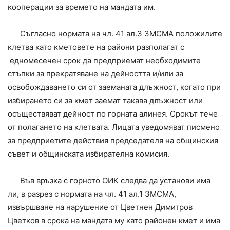
кооперации за времето на мандата им.
Съгласно нормата на чл. 41 ал.3 ЗМСМА положилите
клетва като кметовете на райони разполагат с
едномесечен срок да предприемат необходимите
стъпки за прекратяване на дейността и/или за
освобождаването си от заеманата длъжност, когато при
избирането си за кмет заемат такава длъжност или
осъществяват дейност по горната алинея. Срокът тече
от полагането на клетвата. Лицата уведомяват писмено
за предприетите действия председателя на общинския
съвет и общинската избирателна комисия.
Във връзка с горното ОИК следва да установи има
ли, в разрез с нормата на чл. 41 ал.1 ЗМСМА,
извършване на нарушение от Цветнен Димитров
Цветков в срока на мандата му като районен кмет и има