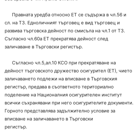
Правната уредба относно ЕТ се съдържа в чл.56 и
сл. на ТЗ. Едноличният търговец е вид търговец и
развива търговска дейност по смисъла на чл.1 от ТЗ.
Съгласно чл.60а ЕТ прекратява дейност след
заличаване в Търговски регистър.
Съгласно чл.5,ал.10 КСО при прекратяване на
дейност търговското дружество осигурител (ЕТ), чието
заличаването подлежи на вписване в Търговския
регистър, предава в съответното териториално
поделение на Националния осигурителен институт
всички съхранявани при него осигурителите документи.
Горното представлява задължително условие за
вписване на заличаването в Търговски
регистър.