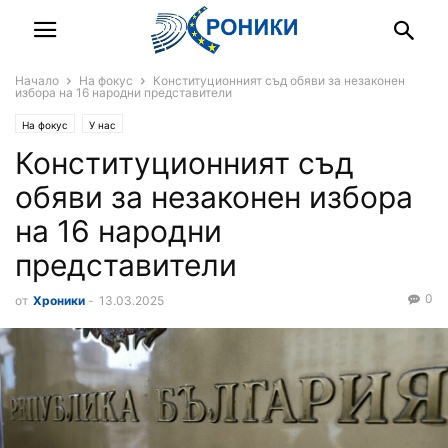
Начало
На фокус
Конституционният съд обяви за незаконен
избора на 16 народни представители
На фокус
У нас
Конституционният съд
обяви за незаконен избора
на 16 народни
представители
0
от
Хроники
-
13.03.2025