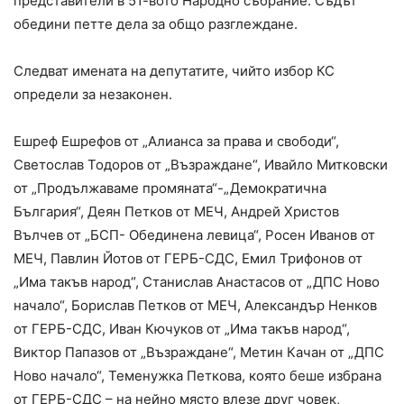
представители в 51-вото Народно събрание. Съдът
обедини петте дела за общо разглеждане.
Следват имената на депутатите, чийто избор КС
определи за незаконен.
Ешреф Ешрефов от „Алианса за права и свободи“,
Светослав Тодоров от „Възраждане“, Ивайло Митковски
от „Продължаваме промяната“-„Демократична
България“, Деян Петков от МЕЧ, Андрей Христов
Вълчев от „БСП- Обединена левица“, Росен Иванов от
МЕЧ, Павлин Йотов от ГЕРБ-СДС, Емил Трифонов от
„Има такъв народ“, Станислав Анастасов от „ДПС Ново
начало“, Борислав Петков от МЕЧ, Александър Ненков
от ГЕРБ-СДС, Иван Кючуков от „Има такъв народ“,
Виктор Папазов от „Възраждане“, Метин Качан от „ДПС
Ново начало“, Теменужка Петкова, която беше избрана
от ГЕРБ-СДС – на нейно място влезе друг човек,