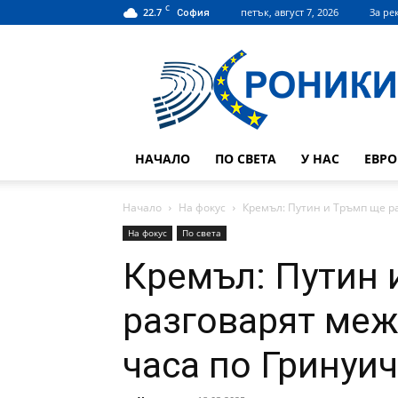
C
22.7
петък, август 7, 2026
За ре
София
Hroniki.bg
НАЧАЛО
ПО СВЕТА
У НАС
ЕВР
Начало
На фокус
Кремъл: Путин и Тръмп ще раз
На фокус
По света
Кремъл: Путин 
разговарят межд
часа по Гринуич