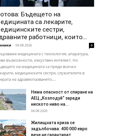
отова: Бъдещето на
едицината са лекарите,
едицинските сестри,
дравните работници, които...
роники
-
04.08.2026
0
ързваме медицината с технология, апаратура,
ви възможности, изкуствен интелект. Но
дещето на медицината са преди всичко
карите, медицинските сестри, служителите в
ерата на здравеопазването....
Няма опасност от спиране на
АЕЦ „Козлодуй“ заради
ниското ниво на...
04.08.2026
Жилищната криза се
задълбочава: 400 000 евро
вече не гарантират