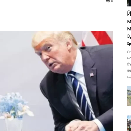
0
Й
м
м
з
Х
Св
но
бъ
ле
сф