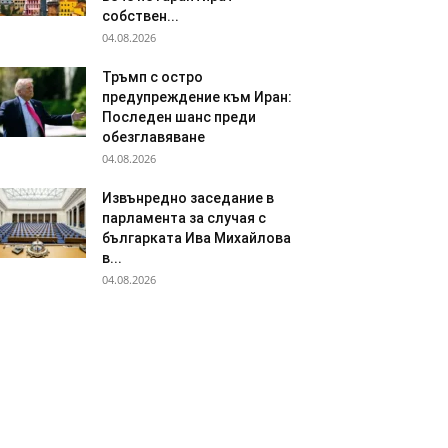
собствен...
04.08.2026
Тръмп с остро
предупреждение към Иран:
Последен шанс преди
обезглавяване
04.08.2026
Извънредно заседание в
парламента за случая с
българката Ива Михайлова
в...
04.08.2026