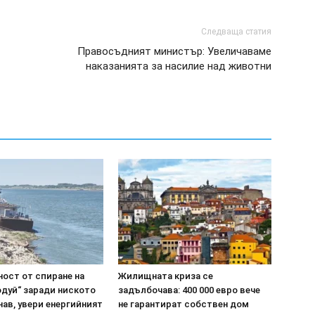
Следваща статия
Правосъдният министър: Увеличаваме
наказанията за насилие над животни
ост от спиране на
Жилищната криза се
одуй“ заради ниското
задълбочава: 400 000 евро вече
нав, увери енергийният
не гарантират собствен дом