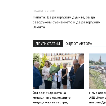
предишна статия
Папата: Да разоръжим думите, за да
разоръжим съзнанието и да разоръжим
Земята
ДРУГИ СТАТИИ
ОЩЕ ОТ АВТОРА
Йотова: Бъдещето на
Няма опасн
медицината са лекарите,
АЕЦ „Козл
медицинските сестри,
ниво на Ду