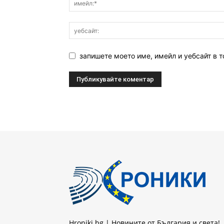
запишете моето име, имейл и уебсайт в т
Hroniki.bg | Новините от България и света!