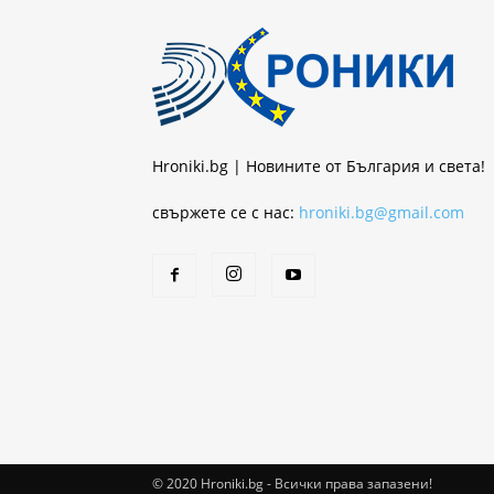
Hroniki.bg | Новините от България и света!
свържете се с нас:
hroniki.bg@gmail.com
© 2020 Hroniki.bg - Всички права запазени!