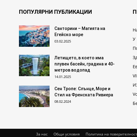
ПОПУЛЯРНИ ПУБЛИКАЦИИ
П
Санторини – Магията на
Н
Егейско море
У
03.02.2025
П
З
Летището, в което има
плувен басейн, градина и 40-
Е
метров водопад
VI
14.01.2025
И
Сен Тропе: Слънце, Море и
V
Стил на Френската Ривиера
08.02.2024
Б
За нас
Общи условия
Политика на поверителнос