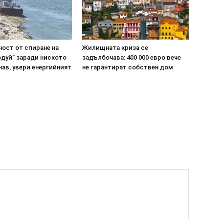
ост от спиране на
Жилищната криза се
одуй“ заради ниското
задълбочава: 400 000 евро вече
нав, увери енергийният
не гарантират собствен дом