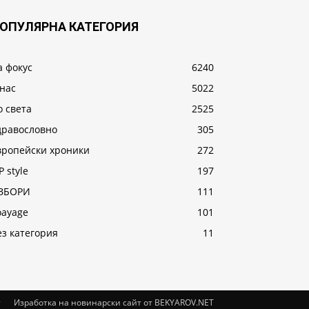
ОПУЛЯРНА КАТЕГОРИЯ
а фокус
6240
 нас
5022
о света
2525
дравословно
305
вропейски хроники
272
P style
197
ЗБОРИ
111
oayage
101
ез категория
11
т
Изработка на новинарски сайт от BEKYAROV.NET