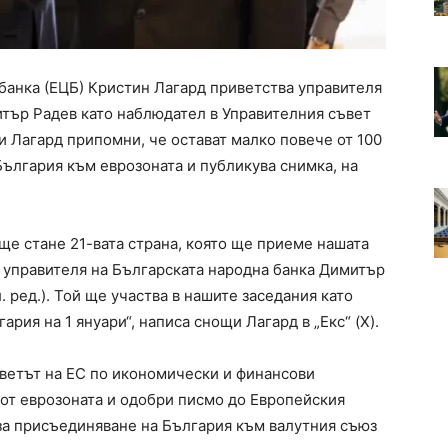
банка (ЕЦБ) Кристин Лагард приветства управителя
итър Радев като наблюдател в Управителния съвет
и Лагард припомни, че остават малко повече от 100
ългария към еврозоната и публикува снимка, на
ще стане 21-вата страна, която ще приеме нашата
м управителя на Българската народна банка Димитър
. ред.). Той ще участва в нашите заседания като
рия на 1 януари“, написа снощи Лагард в „Екс“ (X).
ветът на ЕС по икономически и финансови
от еврозоната и одобри писмо до Европейския
 за присъединяване на България към валутния съюз