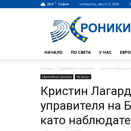
C
28.8
четвъртък, август 6, 2026
З
София
Hroniki.bg
НАЧАЛО
ПО СВЕТА
У НАС
ЕВР
Начало
Европейски хроники
Кристин Лагард п
Европейски хроники
На фокус
Кристин Лагард
управителя на 
като наблюдате