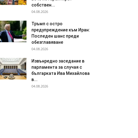
собствен...
04.08.2026
Тръмп с остро
предупреждение към Иран:
Последен шанс преди
обезглавяване
04.08.2026
Извънредно заседание в
парламента за случая с
българката Ива Михайлова
в...
04.08.2026