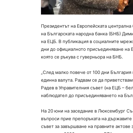
Президентът на Европейската централна 
на Българската народна банка (БНБ) Дим
на ЕЦБ. В публикация в социалните мреж
дни до официалното присъединяване на Б
която се ръкува с гуверньора на БНБ.
„След малко повече от 100 дни България 
единна валута. Радвам се да приветства
Радев в Управителния съвет (на ЕЦБ – бел
наблюдател до присъединяването на Бълга
На 20 юни на заседание в Люксембург Съ
въпроси прие препоръката на държавите 
съвет за завършване на правните актове