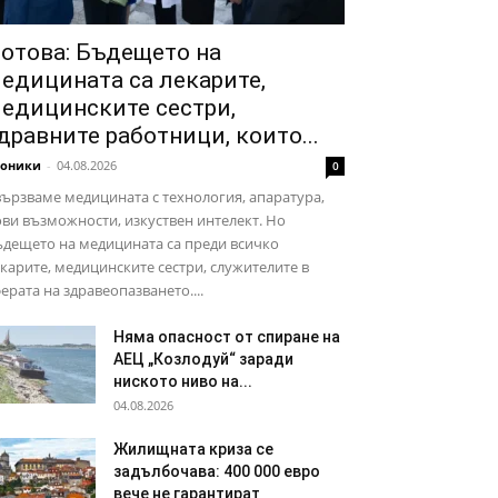
отова: Бъдещето на
едицината са лекарите,
едицинските сестри,
дравните работници, които...
роники
-
04.08.2026
0
ързваме медицината с технология, апаратура,
ви възможности, изкуствен интелект. Но
дещето на медицината са преди всичко
карите, медицинските сестри, служителите в
ерата на здравеопазването....
Няма опасност от спиране на
АЕЦ „Козлодуй“ заради
ниското ниво на...
04.08.2026
Жилищната криза се
задълбочава: 400 000 евро
вече не гарантират