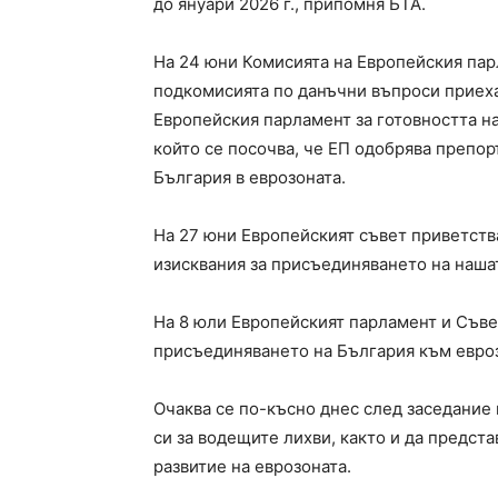
до януари 2026 г., припомня БТА.
На 24 юни Комисията на Европейския пар
подкомисията по данъчни въпроси приеха
Европейския парламент за готовността на 
който се посочва, че ЕП одобрява препор
България в еврозоната.
На 27 юни Европейският съвет приветств
изисквания за присъединяването на нашат
На 8 юли Европейският парламент и Съве
присъединяването на България към еврозо
Очаква се по-късно днес след заседание
си за водещите лихви, както и да предст
развитие на еврозоната.