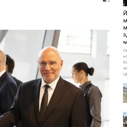
0
Й
м
м
з
Х
Св
но
бъ
ле
сф