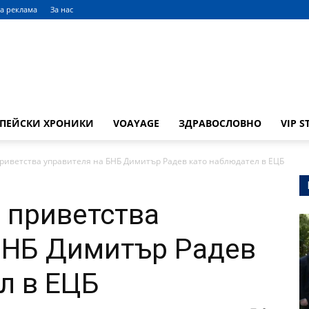
а реклама
За нас
ОПЕЙСКИ ХРОНИКИ
VOAYAGE
ЗДРАВОСЛОВНО
VIP S
риветства управителя на БНБ Димитър Радев като наблюдател в ЕЦБ
 приветства
БНБ Димитър Радев
л в ЕЦБ