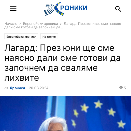
Начало
Европейски хроники
Лагард: През юни ще сме наясно
дали сме готови да започнем да...
Европейски хроники
На фокус
Лагард: През юни ще сме
наясно дали сме готови да
започнем да сваляме
лихвите
0
от
Хроники
-
20.03.2024