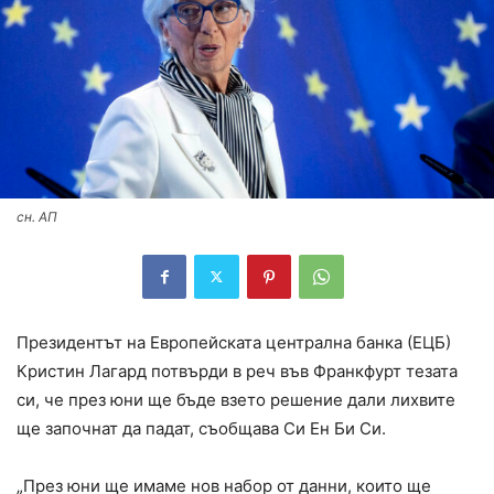
сн. АП
Президентът на Европейската централна банка (ЕЦБ)
Кристин Лагард потвърди в реч във Франкфурт тезата
си, че през юни ще бъде взето решение дали лихвите
ще започнат да падат, съобщава Си Ен Би Си.
„През юни ще имаме нов набор от данни, които ще