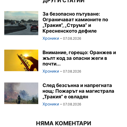
ДРУГИ СТАТИИ
За безопасно пътуване:
Ограничават камионите по
„Тракия“, „Струма“ и
Кресненското дефиле
Хроники
-
07.08.2026
Внимание, горещо: Оранжев и
жълт код за опасни жеги в
почти...
Хроники
-
07.08.2026
След безсънна и напрегната
нощ: Пожарът на магистрала
„Тракия“ е овладян
Хроники
-
07.08.2026
НЯМА КОМЕНТАРИ