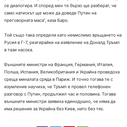
се диалогира. И според мен те бързо ще разберат, че
само натискът ще може да доведе Путин на
преговорната маса“, каза Баро.
Той също така определи като немислимо връщането на
Русия в Г-7, реагирайки на изявление на Доналд Тръмп
в тази насока.
Външните министри на Франция, Германия, Италия,
Полша, Испания, Великобритания и Украйна проведоха
среща миналата сряда в Париж. И точно тогава те с
изумление научиха, че Тръмп е провел телефонен
разговор с Путин, продължил час и половина. Тогава
външните министри заявиха единодушно, че няма да
има решение за Украйна без Киев, нито без тях.