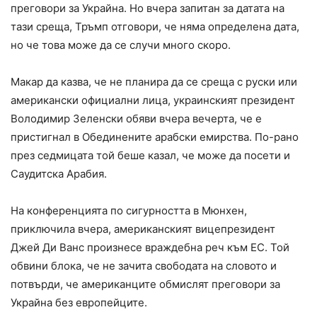
преговори за Украйна. Но вчера запитан за датата на
тази среща, Тръмп отговори, че няма определена дата,
но че това може да се случи много скоро.
Макар да казва, че не планира да се среща с руски или
американски официални лица, украинският президент
Володимир Зеленски обяви вчера вечерта, че е
пристигнал в Обединените арабски емирства. По-рано
през седмицата той беше казал, че може да посети и
Саудитска Арабия.
На конференцията по сигурността в Мюнхен,
приключила вчера, американският вицепрезидент
Джей Ди Ванс произнесе враждебна реч към ЕС. Той
обвини блока, че не зачита свободата на словото и
потвърди, че американците обмислят преговори за
Украйна без европейците.