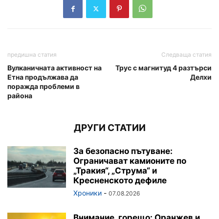
предишна статия
Следваща статия
Вулканичната активност на
Трус с магнитуд 4 разтърси
Етна продължава да
Делхи
поражда проблеми в
района
ДРУГИ СТАТИИ
За безопасно пътуване:
Ограничават камионите по
„Тракия“, „Струма“ и
Кресненското дефиле
Хроники
-
07.08.2026
Внимание, горещо: Оранжев и