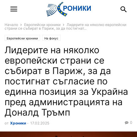
Начало
Европейски хроники
Лидерите на няколко европейски
страни се събират в Париж, за да постигнат...
Европейски хроники
На фокус
Лидерите на няколко
европейски страни се
събират в Париж, за да
постигнат съгласие по
единна позиция за Украйна
пред администрацията на
Доналд Тръмп
0
от
Хроники
-
17.02.2025