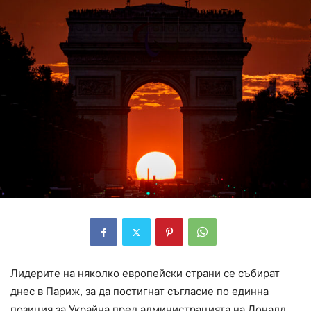
Лидерите на няколко европейски страни се събират
днес в Париж, за да постигнат съгласие по единна
позиция за Украйна пред администрацията на Доналд