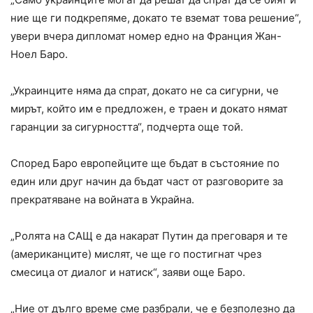
ние ще ги подкрепяме, докато те вземат това решение“,
увери вчера дипломат номер едно на Франция Жан-
Ноел Баро.
„Украинците няма да спрат, докато не са сигурни, че
мирът, който им е предложен, е траен и докато нямат
гаранции за сигурността“, подчерта още той.
Според Баро европейците ще бъдат в състояние по
един или друг начин да бъдат част от разговорите за
прекратяване на войната в Украйна.
„Ролята на САЩ е да накарат Путин да преговаря и те
(американците) мислят, че ще го постигнат чрез
смесица от диалог и натиск“, заяви още Баро.
„Ние от дълго време сме разбрали, че е безполезно да