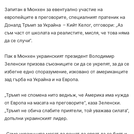
Запитан в Мюнхен за евентуално участие на
европейците в преговорите, специалният пратеник на
Доналд Тръмп за Украйна – Кийт Келог, отговори: „Аз
съм част от школата на реалистите, мисля, че това няма
да се случи“.
Пак в Мюнхен украинският президент Володимир
Зеленски призова съюзниците си да се укрепят, за да се
избегне едно споразумение, изковано от американците
зад гърба на Украйна и на Европа.
„Тръмп не спомена нито веднъж, че Америка има нужда
от Европа на масата на преговорите“, каза Зеленски.
„Тръмп не обича слабите приятели, той уважава силата“,
допълни украинският лидер.
„Само украинците могат да решат да спрат да се бият и