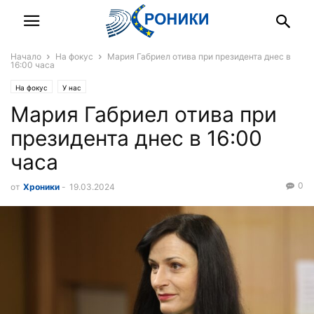
Начало
На фокус
Мария Габриел отива при президента днес в
16:00 часа
На фокус
У нас
Мария Габриел отива при
президента днес в 16:00
часа
0
от
Хроники
-
19.03.2024