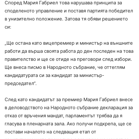
Според Мария Габриел това нарушава принципа за
споделеното управление и поставя партията победител
в унизително положение. Затова тя обяви решението
си:
„Ще остана като вицепремиер и министър на външните
работи да върша своята работа до ден последен на това
правителство и ще се отиде на преговори след избори.
Ще внеса писмо в Народното събрание, че оттеглям
кандидатурата си за кандидат за министър-
председател“.
След като кандидатът за премиер Мария Габриел внесе
в деловодството на Народното събрание декларация за
отказ от връчения мандат, парламентът трябва да я
гласува в пленарната зала. Ако получи подкрепа, ще се
постави началото на следващия етап от