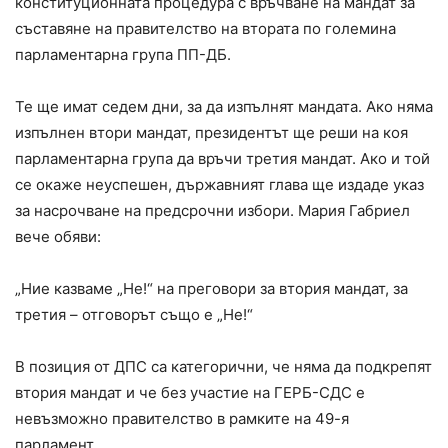
конституционната процедура с връчване на мандат за
съставяне на правителство на втората по големина
парламентарна група ПП-ДБ.
Те ще имат седем дни, за да изпълнят мандата. Ако няма
изпълнен втори мандат, президентът ще реши на коя
парламентарна група да връчи третия мандат. Ако и той
се окаже неуспешен, държавният глава ще издаде указ
за насрочване на предсрочни избори. Мария Габриел
вече обяви:
„Ние казваме „Не!“ на преговори за втория мандат, за
третия – отговорът също е „Не!“
В позиция от ДПС са категорични, че няма да подкрепят
втория мандат и че без участие на ГЕРБ-СДС е
невъзможно правителство в рамките на 49-я
парламент.