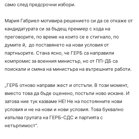
само след предсрочни избори.
Мария Габриел мотивира решението си да се откаже от
кандидатурата си за бъдещ премиер с хода на
преговорите, по време на които се е стигнало, по
думите й, до поставянето на нови условия от
партньорите. Стана ясно, че ГЕРБ са направили
компромис за военния министър, но от ПП-ДБ са
поискали и смяна на министъра на вътрешните работи.
„ГЕРБ отново направи жест и отстъпи. В този момент,
вместо това да бъде оценено, постъпи ново искане. И
затова ние тук казваме НЕ! Не на постоянните нови
условия и не на нови и нови условия. Това буквално
изпълва групата на ГЕРБ-СДС и партията с
нетърпимост“.