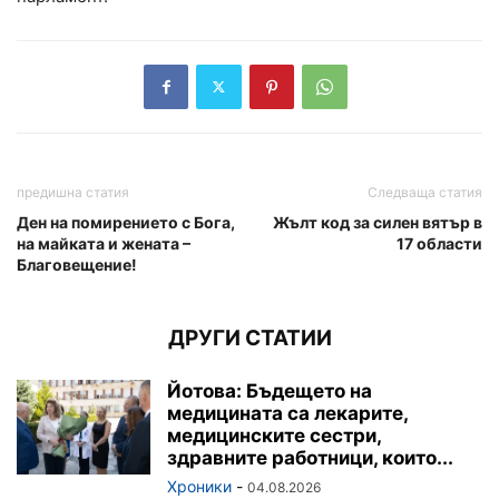
предишна статия
Следваща статия
Ден на помирението с Бога,
Жълт код за силен вятър в
на майката и жената –
17 области
Благовещение!
ДРУГИ СТАТИИ
Йотова: Бъдещето на
медицината са лекарите,
медицинските сестри,
здравните работници, които...
Хроники
-
04.08.2026