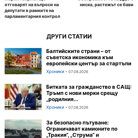
отговарят на въпроси на
ниска, растежът се бави
депутати в рамките на
парламентарния контрол
ДРУГИ СТАТИИ
Балтийските страни – от
съветска икономика към
европейски център за стартъпи
Хроники
-
07.08.2026
Битката за гражданство в САЩ:
Тръмп с нови мерки срещу
„родилния...
Хроники
-
07.08.2026
За безопасно пътуване:
Ограничават камионите по
„Тракия“, „Струма“ и