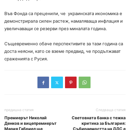
Във Фонда са преценили, че украинската икономика е
демонстрирала силен растеж, намаляваща инфлация и
увеличаващи се резерви през миналата година.
Същевременно обаче перспективите за тази година са
доста неясни, като се вземе предвид, че продължават
сраженията с Русия.
предишна статия
Следваща статия
Премиерът Николай
Световната банка с тежка
Денков и вицепремиерът
критика за България:
Мария Габриел ще
Събираемостта на ДДС е