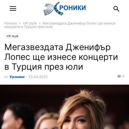
Начало
VIP style
Мегазвездата Дженифър Лопес ще изнесе
концерти в Турция през юли
VIP style
Мегазвездата Дженифър
Лопес ще изнесе концерти
в Турция през юли
0
от
Хроники
-
23.04.2025