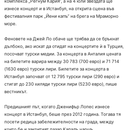
комплекса „Регнум Кария“, а на 4 юли звездата ще
изнесе концерт и в Истанбул, на открита сцена във
фестивалния парк „Йени капъ“ на брега на Мраморно
море.
Феновете на Джей Ло обаче ще трябва да се бръкнат
дълбоко, ако искат да отидат на концертите ѝ в Турция,
посочват турски медии. За концерта в Анталия цената
на билетите варира между 30 783 (700 евро) и 71 714
(1630 евро) турски лири. Билетите за концерта в
Истанбул започват от 12 795 турски лири (290 евро) и
стигат до 230 хиляди турски лири (5230 евро), пише
вестникът.
Предишният път, когато Дженифър Лопес изнесе
концерт в Истанбул, беше през 2012 година. Тогава тя
посети редица забележителности на града, между
които бе и закритият пазар Капалъ чаршъ.