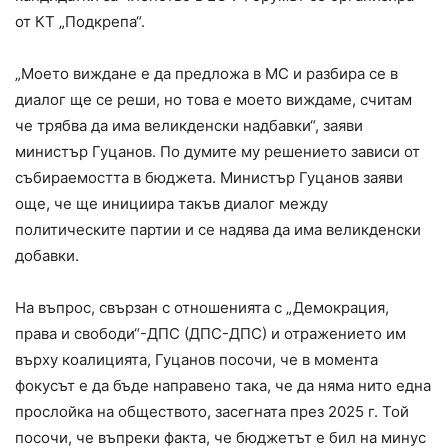
от КТ „Подкрепа“.
„Моето виждане е да предложа в МС и разбира се в
диалог ще се реши, но това е моето виждаме, считам
че трябва да има великденски надбавки“, заяви
министър Гуцанов. По думите му решението зависи от
събираемостта в бюджета. Министър Гуцанов заяви
още, че ще инициира такъв диалог между
политическите партии и се надява да има великденски
добавки.
На въпрос, свързан с отношенията с „Демокрация,
права и свободи“-ДПС (ДПС-ДПС) и отражението им
върху коалицията, Гуцанов посочи, че в момента
фокусът е да бъде направено така, че да няма нито една
прослойка на обществото, засегната през 2025 г. Той
посочи, че въпреки факта, че бюджетът е бил на минус