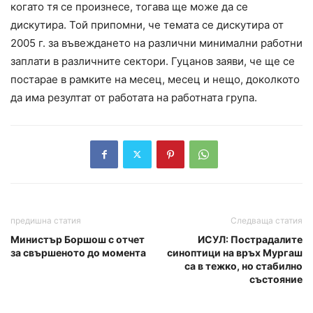
когато тя се произнесе, тогава ще може да се
дискутира. Той припомни, че темата се дискутира от
2005 г. за въвеждането на различни минимални работни
заплати в различните сектори. Гуцанов заяви, че ще се
постарае в рамките на месец, месец и нещо, доколкото
да има резултат от работата на работната група.
предишна статия
Следваща статия
Министър Боршош с отчет
ИСУЛ: Пострадалите
за свършеното до момента
синоптици на връх Мургаш
са в тежко, но стабилно
състояние