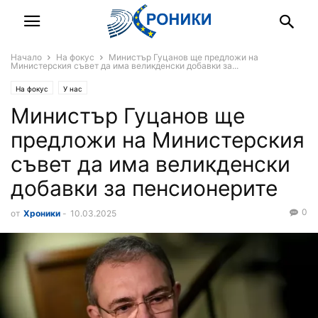
Начало
На фокус
Министър Гуцанов ще предложи на
Министерския съвет да има великденски добавки за...
На фокус
У нас
Министър Гуцанов ще
предложи на Министерския
съвет да има великденски
добавки за пенсионерите
0
от
Хроники
-
10.03.2025