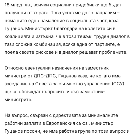
18 млрд. лв., всички социални придобивки ще бъдат
получени от хората. Това успяхме да го направим –
няма нито едно намаление в социалната част, каза
Гуцанов. Министърът благодари на колегите си в
коалицията и изтъкна, че в този тежък, труден диалог в
тази сложна комбинация, всяка една от партиите, е
поела своите рискове и в диалог решават проблемите.
Относно евентуални назначения на заместник-
министри от ДПС-ДПС, Гуцанов каза, че когато има
заседание на Съвета за съвместно управление (ССУ)
ще се обсъждат въпросите и със заместник-
министрите.
На въпрос, свързан с директивата за минималните
работни заплати в Европейския съюз , министър
Гуцанов посочи, че има работна група по този въпрос и