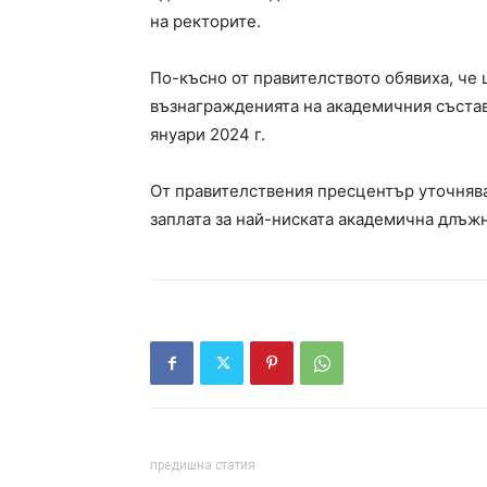
на ректорите.
По-късно от правителството обявиха, че 
възнагражденията на академичния състав
януари 2024 г.
От правителствения пресцентър уточняв
заплата за най-ниската академична длъжно
предишна статия