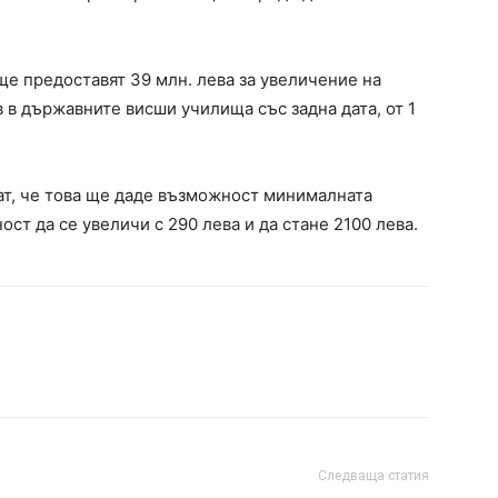
ще предоставят 39 млн. лева за увеличение на
 в държавните висши училища със задна дата, от 1
ат, че това ще даде възможност минималната
ст да се увеличи с 290 лева и да стане 2100 лева.
Следваща статия