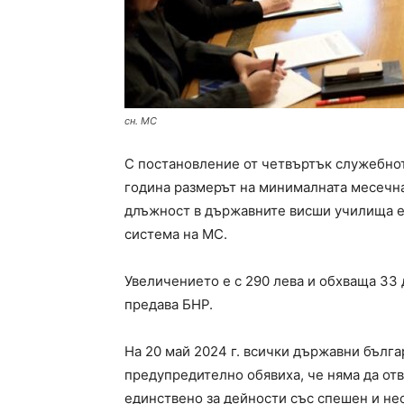
сн. МС
С постановление от четвъртък служебното
година размерът на минималната месечна
длъжност в държавните висши училища е 
система на МС.
Увеличението е с 290 лева и обхваща 33
предава БНР.
На 20 май 2024 г. всички държавни бълга
предупредително обявиха, че няма да отв
единствено за дейности със спешен и не