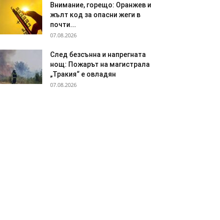
Внимание, горещо: Оранжев и
жълт код за опасни жеги в
почти...
07.08.2026
След безсънна и напрегната
нощ: Пожарът на магистрала
„Тракия“ е овладян
07.08.2026