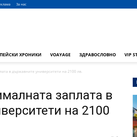
еклама
За нас
ОПЕЙСКИ ХРОНИКИ
VOAYAGE
ЗДРАВОСЛОВНО
VIP S
ата в държавните университети на 2100 лв.
малната заплата в
верситети на 2100