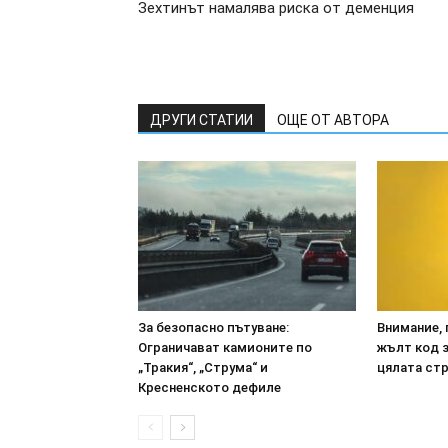
Зехтинът намалява риска от деменция
ДРУГИ СТАТИИ
ОЩЕ ОТ АВТОРА
За безопасно пътуване:
Внимание, 
Ограничават камионите по
жълт код з
„Тракия“, „Струма“ и
цялата ст
Кресненското дефиле