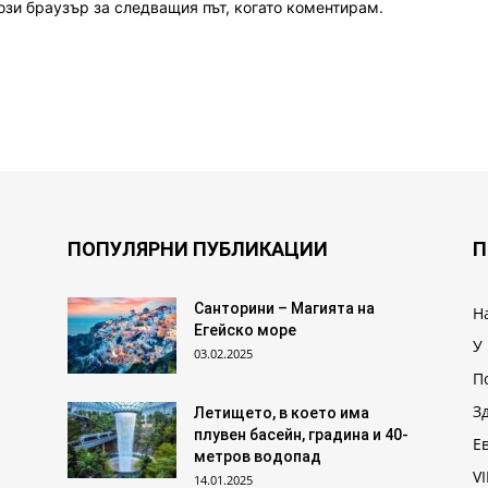
ози браузър за следващия път, когато коментирам.
ПОПУЛЯРНИ ПУБЛИКАЦИИ
П
Санторини – Магията на
Н
Егейско море
У
03.02.2025
П
З
Летището, в което има
плувен басейн, градина и 40-
Е
метров водопад
VI
14.01.2025