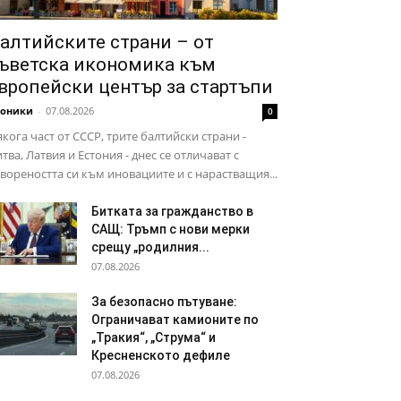
алтийските страни – от
ъветска икономика към
вропейски център за стартъпи
роники
-
07.08.2026
0
кога част от СССР, трите балтийски страни -
тва, Латвия и Естония - днес се отличават с
вореността си към иновациите и с нарастващия...
Битката за гражданство в
САЩ: Тръмп с нови мерки
срещу „родилния...
07.08.2026
За безопасно пътуване:
Ограничават камионите по
„Тракия“, „Струма“ и
Кресненското дефиле
07.08.2026