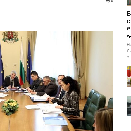
0
Б
с
е
Х
Ня
Ли
от