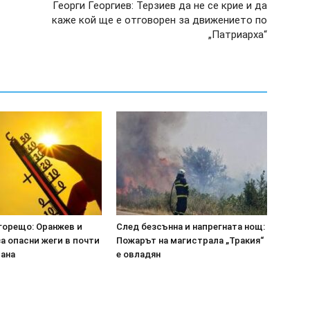
Георги Георгиев: Терзиев да не се крие и да
каже кой ще е отговорен за движението по
„Патриарха“
горещо: Оранжев и
След безсънна и напрегната нощ:
а опасни жеги в почти
Пожарът на магистрала „Тракия“
рана
е овладян