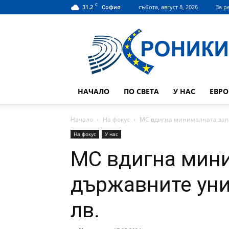
C
31.2
събота, август 8, 2026
За р
София
Hroniki.bg
НАЧАЛО
ПО СВЕТА
У НАС
ЕВР
Начало
На фокус
МС вдигна минималната запл
На фокус
У нас
МС вдигна мини
държавните уни
лв.