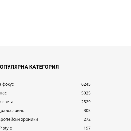
ОПУЛЯРНА КАТЕГОРИЯ
а фокус
6245
 нас
5025
о света
2529
дравословно
305
вропейски хроники
272
P style
197