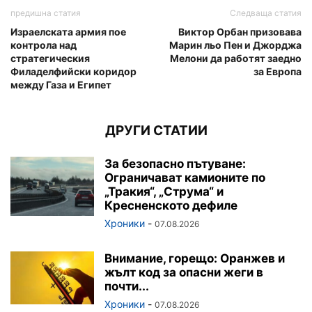
предишна статия
Следваща статия
Израелската армия пое
Виктор Орбан призовава
контрола над
Марин льо Пен и Джорджа
стратегическия
Мелони да работят заедно
Филаделфийски коридор
за Европа
между Газа и Египет
ДРУГИ СТАТИИ
За безопасно пътуване:
Ограничават камионите по
„Тракия“, „Струма“ и
Кресненското дефиле
Хроники
-
07.08.2026
Внимание, горещо: Оранжев и
жълт код за опасни жеги в
почти...
Хроники
-
07.08.2026