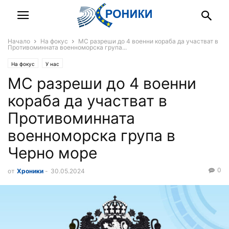
Начало
На фокус
МС разреши до 4 военни кораба да участват в
Противоминната военноморска група...
На фокус
У нас
МС разреши до 4 военни
кораба да участват в
Противоминната
военноморска група в
Черно море
0
от
Хроники
-
30.05.2024