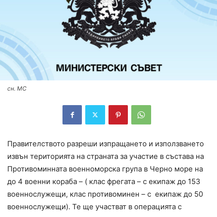
сн. МС
Правителството разреши изпращането и използването
извън територията на страната за участие в състава на
Противоминната военноморска група в Черно море на
до 4 военни кораба – ( клас фрегата – с екипаж до 153
военнослужещи, клас противоминен – с екипаж до 50
военнослужещи). Те ще участват в операцията с