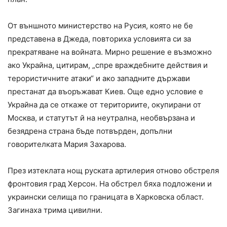
От външното министерство на Русия, която не бе
представена в Джеда, повториха условията си за
прекратяване на войната. Мирно решение е възможно
ако Украйна, цитирам, „спре враждебните действия и
терористичните атаки“ и ако западните държави
престанат да въоръжават Киев. Още едно условие е
Украйна да се откаже от териториите, окупирани от
Москва, и статутът й на неутрална, необвързана и
безядрена страна бъде потвърден, допълни
говорителката Мария Захарова.
През изтеклата нощ руската артилерия отново обстреля
фронтовия град Херсон. На обстрел бяха подложени и
украински селища по границата в Харковска област.
Загинаха трима цивилни.