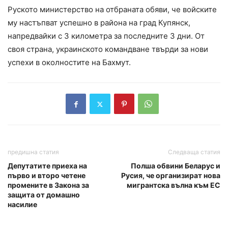
Руското министерство на отбраната обяви, че войските
му настъпват успешно в района на град Купянск,
напредвайки с 3 километра за последните 3 дни. От
своя страна, украинското командване твърди за нови
успехи в околностите на Бахмут.
предишна статия
Следваща статия
Депутатите приеха на
Полша обвини Беларус и
първо и второ четене
Русия, че организират нова
промените в Закона за
мигрантска вълна към ЕС
защита от домашно
насилие