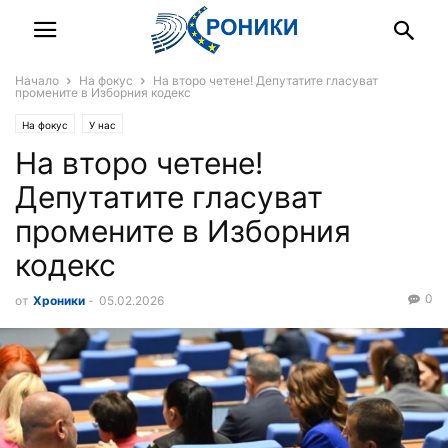
Начало
На фокус
На второ четене! Депутатите гласуват
промените в Изборния кодекс
На фокус
У нас
На второ четене!
Депутатите гласуват
промените в Изборния
кодекс
0
от
Хроники
-
05.02.2026