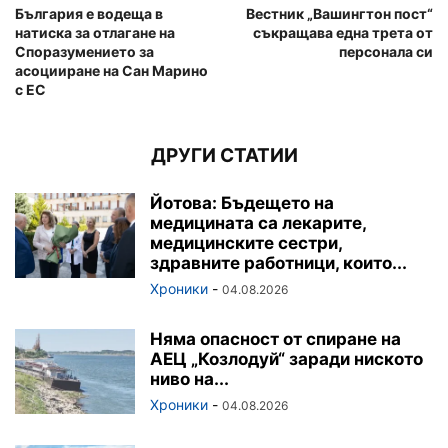
България e водеща в
Вестник „Вашингтон пост“
натиска за отлагане на
съкращава една трета от
Споразумението за
персонала си
асоцииране на Сан Марино
с ЕС
ДРУГИ СТАТИИ
Йотова: Бъдещето на
медицината са лекарите,
медицинските сестри,
здравните работници, които...
Хроники
-
04.08.2026
Няма опасност от спиране на
АЕЦ „Козлодуй“ заради ниското
ниво на...
Хроники
-
04.08.2026