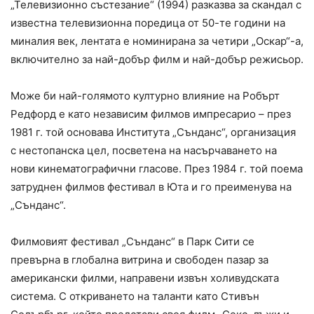
„Телевизионно състезание“ (1994) разказва за скандал с
известна телевизионна поредица от 50-те години на
миналия век, лентата е номинирана за четири „Оскар“-а,
включително за най-добър филм и най-добър режисьор.
Може би най-голямото културно влияние на Робърт
Редфорд е като независим филмов импресарио – през
1981 г. той основава Института „Сънданс“, организация
с нестопанска цел, посветена на насърчаването на
нови кинематографични гласове. През 1984 г. той поема
затруднен филмов фестивал в Юта и го преименува на
„Сънданс“.
Филмовият фестивал „Сънданс“ в Парк Сити се
превърна в глобална витрина и свободен пазар за
американски филми, направени извън холивудската
система. С откриването на таланти като Стивън