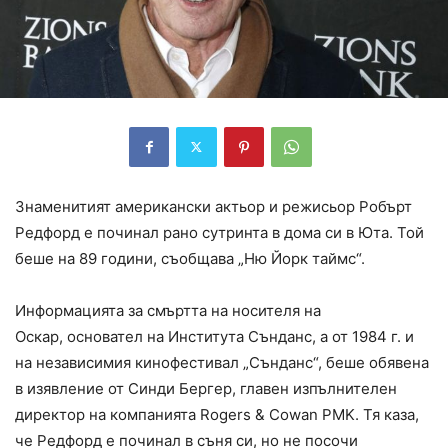
Знаменитият американски актьор и режисьор Робърт
Редфорд е починал рано сутринта в дома си в Юта. Той
беше на 89 години, съобщава „Ню Йорк таймс“.
Информацията за смъртта на носителя на
Оскар, основател на Института Сънданс, а от 1984 г. и
на независимия кинофестивал „Сънданс“, беше обявена
в изявление от Синди Бергер, главен изпълнителен
директор на компанията Rogers & Cowan PMK. Тя каза,
че Редфорд е починал в съня си, но не посочи