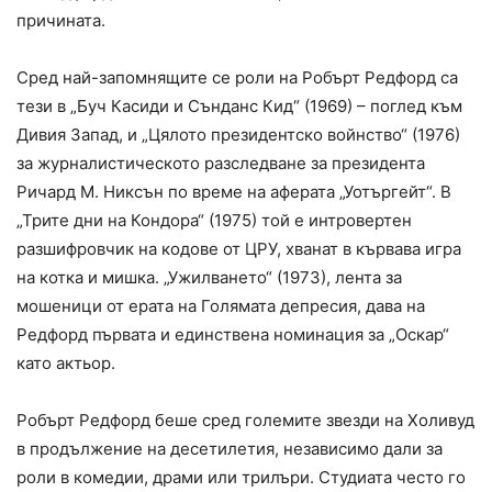
причината.
Сред най-запомнящите се роли на Робърт Редфорд са
тези в „Буч Касиди и Сънданс Кид“ (1969) – поглед към
Дивия Запад, и „Цялото президентско войнство“ (1976)
за журналистическото разследване за президента
Ричард М. Никсън по време на аферата „Уотъргейт“. В
„Трите дни на Кондора“ (1975) той е интровертен
разшифровчик на кодове от ЦРУ, хванат в кървава игра
на котка и мишка. „Ужилването“ (1973), лента за
мошеници от ерата на Голямата депресия, дава на
Редфорд първата и единствена номинация за „Оскар“
като актьор.
Робърт Редфорд беше сред големите звезди на Холивуд
в продължение на десетилетия, независимо дали за
роли в комедии, драми или трилъри. Студиата често го