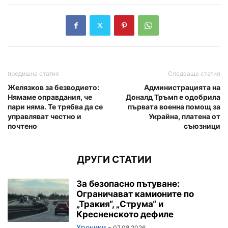
предишна статия
Следваща статия
Желязков за безводието:
Администрацията на
Нямаме оправдания, че
Доналд Тръмп е одобрила
пари няма. Те трябва да се
първата военна помощ за
управляват честно и
Украйна, платена от
почтено
съюзници
ДРУГИ СТАТИИ
За безопасно пътуване:
Ограничават камионите по
„Тракия“, „Струма“ и
Кресненското дефиле
Хроники
-
07.08.2026