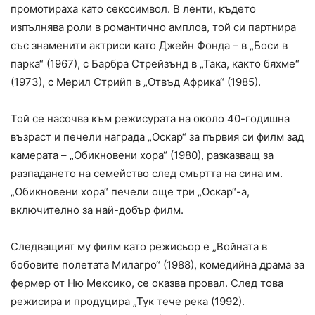
промотираха като секссимвол. В ленти, където
изпълнява роли в романтично амплоа, той си партнира
със знаменити актриси като Джейн Фонда – в „Боси в
парка“ (1967), с Барбра Стрейзънд в „Така, както бяхме“
(1973), с Мерил Стрийп в „Отвъд Африка“ (1985).
Той се насочва към режисурата на около 40-годишна
възраст и печели награда „Оскар“ за първия си филм зад
камерата – „Обикновени хора“ (1980), разказващ за
разпадането на семейство след смъртта на сина им.
„Обикновени хора“ печели още три „Оскар“-а,
включително за най-добър филм.
Следващият му филм като режисьор е „Войната в
бобовите полетата Милагро“ (1988), комедийна драма за
фермер от Ню Мексико, се оказва провал. След това
режисира и продуцира „Тук тече река (1992).