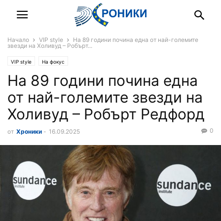
Начало
VIP style
На 89 години почина една от най-големите
звезди на Холивуд – Робърт...
VIP style
На фокус
На 89 години почина една
от най-големите звезди на
Холивуд – Робърт Редфорд
0
от
Хроники
-
16.09.2025