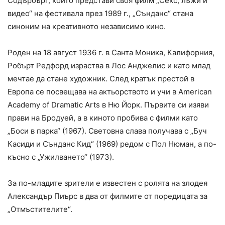
Содърбърг, който представи своя филм „Секс, лъжи и
видео“ на фестивала през 1989 г., „Сънданс“ стана
синоним на креативното независимо кино.
Роден на 18 август 1936 г. в Санта Моника, Калифорния,
Робърт Редфорд израства в Лос Анджелис и като млад
мечтае да стане художник. След кратък престой в
Европа се посвещава на актьорството и учи в American
Academy of Dramatic Arts в Ню Йорк. Първите си изяви
прави на Бродуей, а в киното пробива с филми като
„Боси в парка“ (1967). Световна слава получава с „Буч
Касиди и Сънданс Кид“ (1969) редом с Пол Нюман, а по-
късно с „Ужилването“ (1973).
За по-младите зрители е известен с ролята на злодея
Александър Пиърс в два от филмите от поредицата за
„Отмъстителите“.