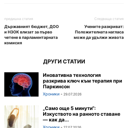
предишна статия
Следваща статия
Държавният бюджет, ДОО
Учените разкриват:
и НЗОК влизат за първо
Положителната нагласа
четене в парламентарната
може да удължи живота
комисия
ДРУГИ СТАТИИ
Иновативна технология
разкрива ключ към терапия при
Паркинсон
Хроники
-
29.07.2026
„Само още 5 минути“:
Изкуството на ранното ставане
— как да...
Хроники
-
27.07.2026