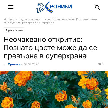
Начало
Здравословно
Неочаквано откритие: Познато цвете
може да се превърне в суперхрана
Здравословно
Неочаквано откритие:
Познато цвете може да се
превърне в суперхрана
0
от
Хроники
-
07.07.2026