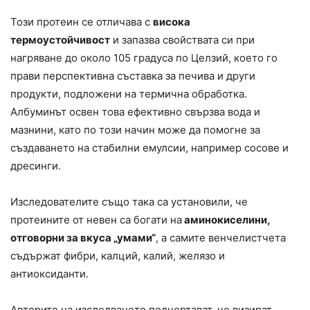
Този протеин се отличава с
висока
термоустойчивост
и запазва свойствата си при
нагряване до около 105 градуса по Целзий, което го
прави перспективна съставка за печива и други
продукти, подложени на термична обработка.
Албуминът освен това ефективно свързва вода и
мазнини, като по този начин може да помогне за
създаването на стабилни емулсии, например сосове и
дресинги.
Изследователите също така са установили, че
протеините от невен са богати на
аминокиселини,
отговорни за вкуса „умами“
, а самите венчелистчета
съдържат фибри, калций, калий, желязо и
антиоксиданти.
Авторите на изследването подчертават, че визират