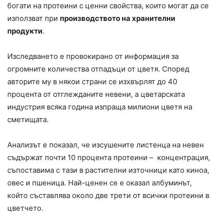
богати на протеини с ценни свойства, които могат да се
използват при
производството на хранителни
продукти
.
Изследването е провокирано от информация за
огромните количества отпадъци от цветя. Според
авторите му в някои страни се изхвърлят до 40
процента от отглежданите невени, а цветарската
индустрия всяка година изпраща милиони цветя на
сметищата.
Анализът е показал, че изсушените листенца на невен
съдържат почти 10 процента протеини – концентрация,
съпоставима с тази в растителни източници като киноа,
овес и пшеница. Най-ценен се е оказал албуминът,
който съставлява около две трети от всички протеини в
цветчето.