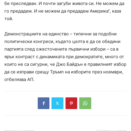
бе преследван. И почти загуби живота си. Не можем да
го предадем. И не можем да предадем Америка“, каза
той.
Демонстрациите на единство – типични за подобни
политически конгреси, където целта е да се обедини
партията след ожесточените първични избори – са в
ярък контраст с динамиката при демократите, много от
които не са сигурни, че Джо Байдън е правилният избор
да се изправи срещу Тръмп на изборите през ноември,
отбелязва АП.
предишна статия
Следваща статия