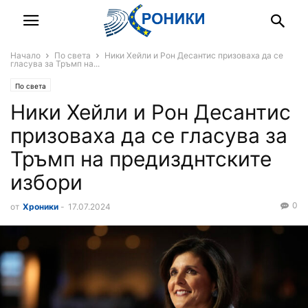
Начало
По света
Ники Хейли и Рон Десантис призоваха да се
гласува за Тръмп на...
По света
Ники Хейли и Рон Десантис
призоваха да се гласува за
Тръмп на предизднтските
избори
0
от
Хроники
-
17.07.2024