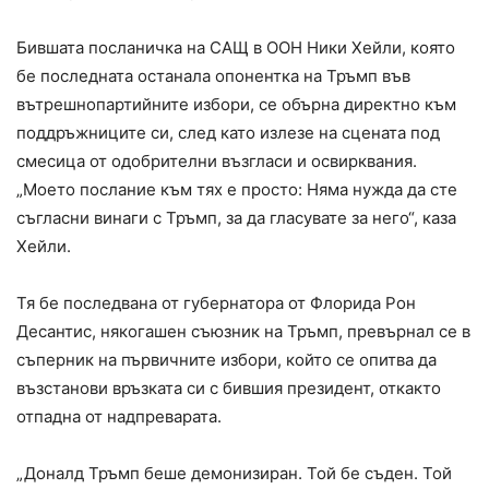
Бившата посланичка на САЩ в ООН Ники Хейли, която
бе последната останала опонентка на Тръмп във
вътрешнопартийните избори, се обърна директно към
поддръжниците си, след като излезе на сцената под
смесица от одобрителни възгласи и освирквания.
„Моето послание към тях е просто: Няма нужда да сте
съгласни винаги с Тръмп, за да гласувате за него“, каза
Хейли.
Тя бе последвана от губернатора от Флорида Рон
Десантис, някогашен съюзник на Тръмп, превърнал се в
съперник на първичните избори, който се опитва да
възстанови връзката си с бившия президент, откакто
отпадна от надпреварата.
„Доналд Тръмп беше демонизиран. Той бе съден. Той