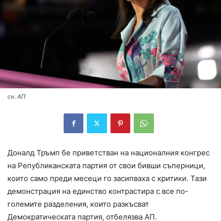
сн. АП
Доналд Тръмп бе приветстван на националния конгрес
на Републиканската партия от свои бивши съперници,
които само преди месеци го засипваха с критики. Тази
демонстрация на единство контрастира с все по-
големите разделения, които разкъсват
Демократическата партия, отбелязва АП.