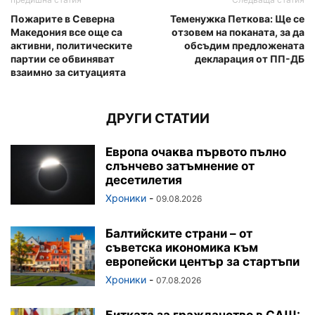
Пожарите в Северна
Теменужка Петкова: Ще се
Македония все още са
отзовем на поканата, за да
активни, политическите
обсъдим предложената
партии се обвиняват
декларация от ПП-ДБ
взаимно за ситуацията
ДРУГИ СТАТИИ
Европа очаква първото пълно
слънчево затъмнение от
десетилетия
Хроники
-
09.08.2026
Балтийските страни – от
съветска икономика към
европейски център за стартъпи
Хроники
-
07.08.2026
Битката за гражданство в САЩ: