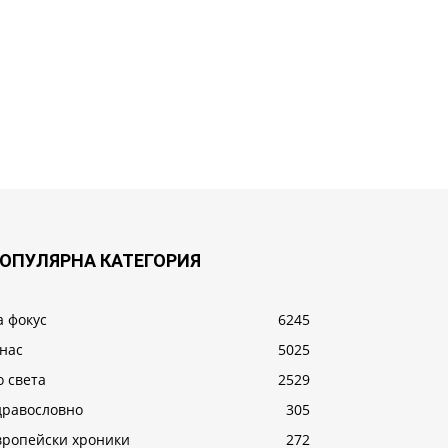
ОПУЛЯРНА КАТЕГОРИЯ
а фокус
6245
 нас
5025
о света
2529
дравословно
305
вропейски хроники
272