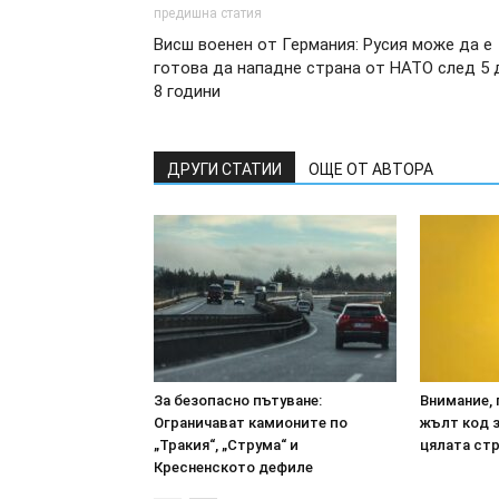
предишна статия
Висш военен от Германия: Русия може да е
готова да нападне страна от НАТО след 5 
8 години
ДРУГИ СТАТИИ
ОЩЕ ОТ АВТОРА
За безопасно пътуване:
Внимание, 
Ограничават камионите по
жълт код з
„Тракия“, „Струма“ и
цялата ст
Кресненското дефиле