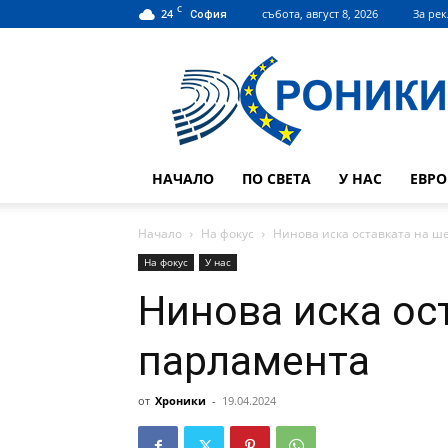
C
24
събота, август 8, 2026
За ре
София
Hroniki.bg
НАЧАЛО
ПО СВЕТА
У НАС
ЕВР
Начало
На фокус
Нинова иска оставката на ш
На фокус
У нас
Нинова иска ос
парламента
от
Хроники
-
19.04.2024