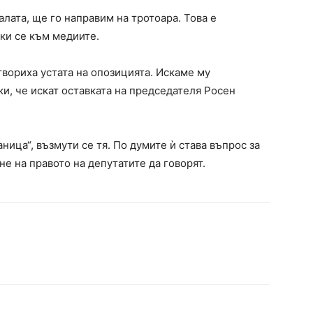
залата, ще го направим на тротоара. Това е
ки се към медиите.
твориха устата на опозицията. Искаме му
ки, че искат оставката на председателя Росен
ница“, възмути се тя. По думите ѝ става въпрос за
е на правото на депутатите да говорят.