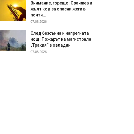
Внимание, горещо: Оранжев и
жълт код за опасни жеги в
почти...
07.08.2026
След безсънна и напрегната
нощ: Пожарът на магистрала
„Тракия“ е овладян
07.08.2026