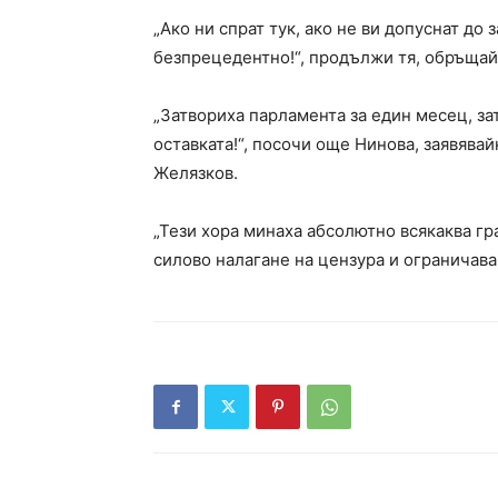
„Ако ни спрат тук, ако не ви допуснат до 
безпрецедентно!“, продължи тя, обръщай
„Затвориха парламента за един месец, за
оставката!“, посочи още Нинова, заявявай
Желязков.
„Тези хора минаха абсолютно всякаква гра
силово налагане на цензура и ограничаван