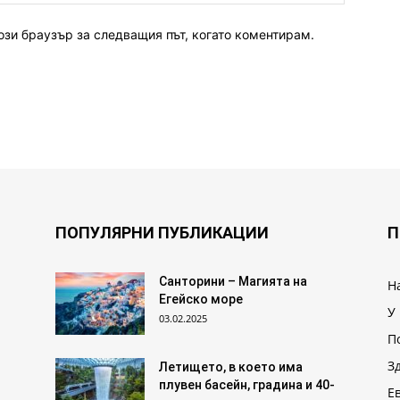
ози браузър за следващия път, когато коментирам.
ПОПУЛЯРНИ ПУБЛИКАЦИИ
П
Санторини – Магията на
Н
Егейско море
У
03.02.2025
П
З
Летището, в което има
плувен басейн, градина и 40-
Е