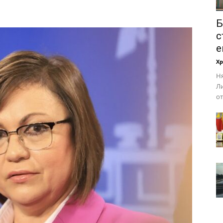
Б
с
е
Х
Ня
Ли
от