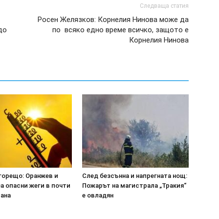
Следваща статия
Росен Желязков: Корнелия Нинова може да
до
по всяко едно време всичко, защото е
Корнелия Нинова
горещо: Оранжев и
След безсънна и напрегната нощ:
а опасни жеги в почти
Пожарът на магистрала „Тракия“
рана
е овладян