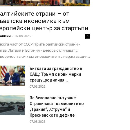
алтийските страни – от
ъветска икономика към
вропейски център за стартъпи
роники
-
07.08.2026
0
кога част от СССР, трите балтийски страни -
тва, Латвия и Естония - днес се отличават с
вореността си към иновациите и с нарастващия...
Битката за гражданство в
САЩ: Тръмп с нови мерки
срещу „родилния...
07.08.2026
За безопасно пътуване:
Ограничават камионите по
„Тракия“, „Струма“ и
Кресненското дефиле
07.08.2026