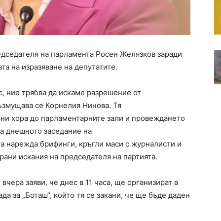
едседателя на парламента Росен Желязков заради
ата на изразяване на депутатите.
с, ние трябва да искаме разрешение от
ъзмущава се Корнелия Нинова. Тя
шни хора до парламентарните зали и провеждането
на днешното заседание на
а нарежда брифинги, кръгли маси с журналисти и
рани искания на председателя на партията.
вчера заяви, че днес в 11 часа, ще организират в
а за „Боташ“, който тя се закани, че ще бъде даден