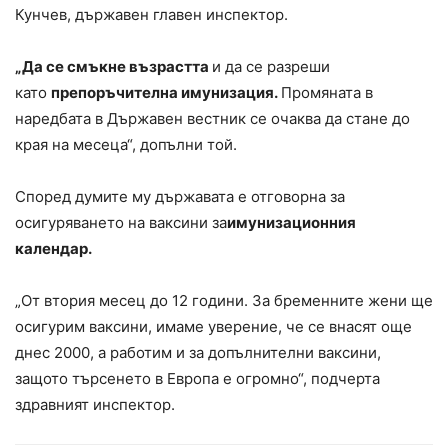
Кунчев, държавен главен инспектор.
„Да се смъкне възрастта
и да се разреши
като
препоръчителна имунизация.
Промяната в
наредбата в Държавен вестник се очаква да стане до
края на месеца“, допълни той.
Според думите му държавата е отговорна за
осигуряването на ваксини за
имунизационния
календар.
„От втория месец до 12 години. За бременните жени ще
осигурим ваксини, имаме уверение, че се внасят още
днес 2000, а работим и за допълнителни ваксини,
защото търсенето в Европа е огромно“, подчерта
здравният инспектор.