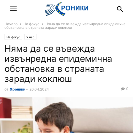
Начало
На фокус
Няма да се въвежда извънредна епидемична
обстановка в страната заради коклюш
На фокус
У нас
Няма да се въвежда
извънредна епидемична
обстановка в страната
заради коклюш
0
от
Хроники
-
26.04.2024