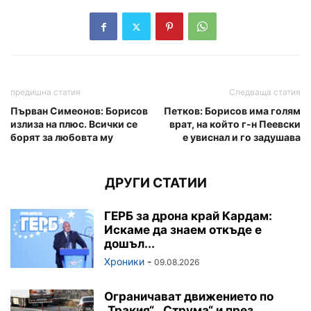
предишна статия
Следваща статия
Първан Симеонов: Борисов
Петков: Борисов има голям
излиза на плюс. Всички се
врат, на който г-н Пеевски
борят за любовта му
е увиснал и го задушава
ДРУГИ СТАТИИ
ГЕРБ за дрона край Кардам:
Искаме да знаем откъде е
дошъл...
Хроники
-
09.08.2026
Ограничават движението по
„Тракия“, „Струма“ и през