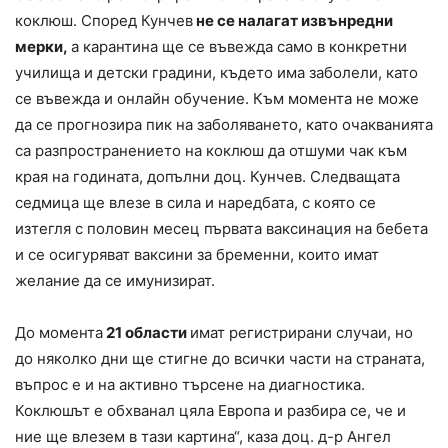
коклюш. Според Кунчев
не се налагат извънредни
мерки,
а карантина ще се въвежда само в конкретни
училища и детски градини, където има заболели, като
се въвежда и онлайн обучение. Към момента не може
да се прогнозира пик на заболяването, като очакванията
са разпространението на коклюш да отшуми чак към
края на годината, допълни доц. Кунчев. Следващата
седмица ще влезе в сила и наредбата, с която се
изтегля с половин месец първата ваксинация на бебета
и се осигуряват ваксини за бременни, които имат
желание да се имунизират.
До момента
21 области
имат регистрирани случаи, но
до няколко дни ще стигне до всички части на страната,
въпрос е и на активно търсене на диагностика.
Коклюшът е обхванал цяла Европа и разбира се, че и
ние ще влезем в тази картина“, каза доц. д-р Ангел