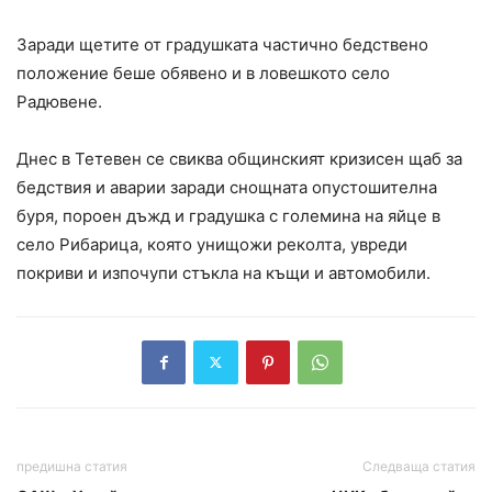
Заради щетите от градушката частично бедствено
положение беше обявено и в ловешкото село
Радювене.
Днес в Тетевен се свиква общинският кризисен щаб за
бедствия и аварии заради снощната опустошителна
буря, пороен дъжд и градушка с големина на яйце в
село Рибарица, която унищожи реколта, увреди
покриви и изпочупи стъкла на къщи и автомобили.
предишна статия
Следваща статия