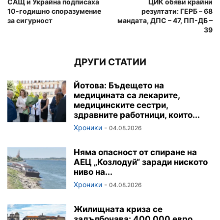
САЩ и Украйна подписаха
ЦИК обяви крайни
10-годишно споразумение
резултати: ГЕРБ – 68
за сигурност
мандата, ДПС – 47, ПП-ДБ –
39
ДРУГИ СТАТИИ
Йотова: Бъдещето на
медицината са лекарите,
медицинските сестри,
здравните работници, които...
Хроники
-
04.08.2026
Няма опасност от спиране на
АЕЦ „Козлодуй“ заради ниското
ниво на...
Хроники
-
04.08.2026
Жилищната криза се
задълбочава: 400 000 евро