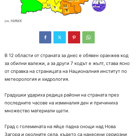
сн. НИМХ
В 12 области от страната за днес е обявен оранжев код
за обилни валежи, а за други 7 кодът е жълт, става ясно
от справка на страницата на Националния институт по
метеорология и хидрология.
Градушки удариха редица райони на страната през
последните часове на изминалия ден и причиниха
множество материали щети.
Град с големината на яйце падна снощи над Нова
Загора и околните села, където са нанесени сериозни