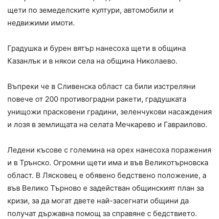
щети по земеделските култури, автомобили и
недвижими имоти.
Градушка и бурен вятър нанесоха щети в община
Казанлък и в някои села на община Николаево.
Въпреки че в Сливенска област са били изстреляни
повече от 200 противоградни ракети, градушката
унищожи прасковени градини, зеленчукови насаждения
и лозя в землищата на селата Мечкарево и Гавраилово.
Ледени късове с големина на орех нанесоха поражения
и в Трънско. Огромни щети има и във Великотърновска
област. В Лясковец е обявено бедствено положение, а
във Велико Търново е задействан общинският план за
кризи, за да могат двете най-засегнати общини да
получат държавна помощ за справяне с бедствието.