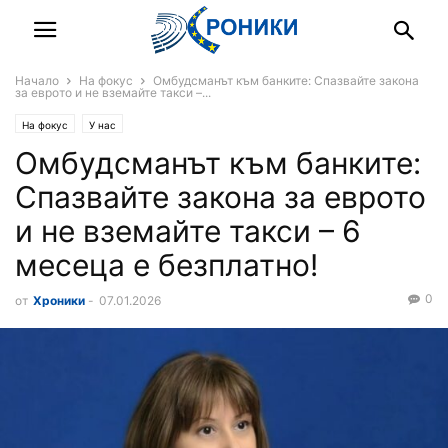
Начало
На фокус
Омбудсманът към банките: Спазвайте закона
за еврото и не вземайте такси –...
На фокус
У нас
Омбудсманът към банките:
Спазвайте закона за еврото
и не вземайте такси – 6
месеца е безплатно!
0
от
Хроники
-
07.01.2026