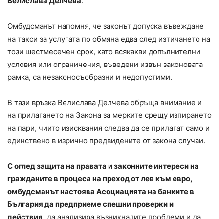
Велислава Делчева
.
Омбудсманът напомня, че законът допуска въвеждане
на такси за услугата по обмяна едва след изтичането на
този шестмесечен срок, като всякакви допълнителни
условия или ограничения, въведени извън законовата
рамка, са незаконосъобразни и недопустими.
В тази връзка Велислава Делчева обръща внимание и
на прилагането на Закона за мерките срещу изпирането
на пари, чиито изисквания следва да се прилагат само и
единствено в изрично предвидените от закона случаи.
С оглед защита на правата и законните интереси на
гражданите в процеса на преход от лев към евро,
омбудсманът настоява Асоциацията на банките в
България да предприеме спешни проверки и
действия,
да анализира възникналите проблеми и да