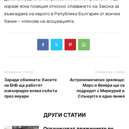
изрази ясна позиция относно спазването на Закона за
въвеждане на еврото в Република България от всички
банки – членове на асоциацията.
предишна статия
Следваща статия
Заради обмяната: Касите
Астрономическо зрелище:
на БНБ ще работят
Марс и Венера ще се
извънредно всяка събота
подредят с Меркурий и
през януари
Слънцето в една линия
ДРУГИ СТАТИИ
Ограничават движението по