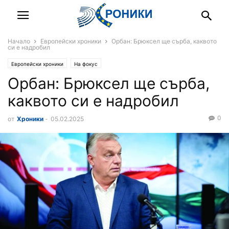
Начало
Европейски хроники
Орбан: Брюксел ще сърба, каквото
си е надробил
Европейски хроники
На фокус
Орбан: Брюксел ще сърба,
каквото си е надробил
0
от
Хроники
-
05.02.2025