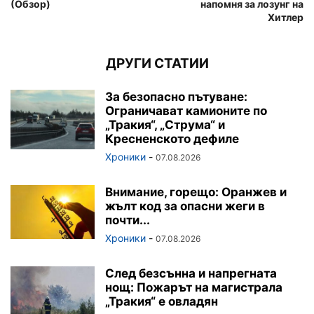
(Обзор)
напомня за лозунг на
Хитлер
ДРУГИ СТАТИИ
За безопасно пътуване:
Ограничават камионите по
„Тракия“, „Струма“ и
Кресненското дефиле
Хроники
-
07.08.2026
Внимание, горещо: Оранжев и
жълт код за опасни жеги в
почти...
Хроники
-
07.08.2026
След безсънна и напрегната
нощ: Пожарът на магистрала
„Тракия“ е овладян