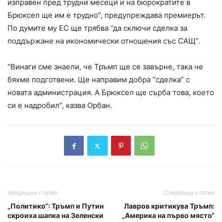
изправен пред трудни месеци и на бюрократите в
Брюксел ще им е трудно”, предупреждава премиерът.
По думите му ЕС ще трябва “да сключи сделка за
поддържане на икономически отношения със САЩ”.
“Винаги сме знаели, че Тръмп ще се завърне, така че
бяхме подготвени. Ще направим добра “сделка” с
новата администрация. А Брюксел ще сърба това, което
си е надробил”, казва Орбан.
предишна статия
Следваща статия
„Политико“: Тръмп и Путин
Лавров критикува Тръмп:
скроиха шапка на Зеленски
„Америка на първо място“