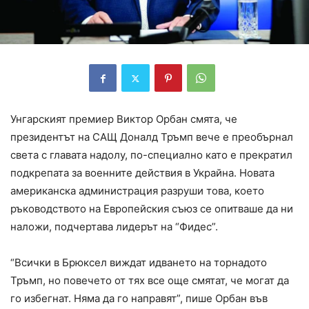
Унгарският премиер Виктор Орбан смята, че
президентът на САЩ Доналд Тръмп вече е преобърнал
света с главата надолу, по-специално като е прекратил
подкрепата за военните действия в Украйна. Новата
американска администрация разруши това, което
ръководството на Европейския съюз се опитваше да ни
наложи, подчертава лидерът на “Фидес”.
“Всички в Брюксел виждат идването на торнадото
Тръмп, но повечето от тях все още смятат, че могат да
го избегнат. Няма да го направят”, пише Орбан във