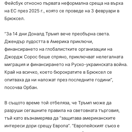
Фейсбук относно първата неформална среща на върха
на ЕС през 2025 г., която се проведе на 3 февруари в
Брюксел.
“За 14 дни Доналд Тръмп вече преобърна света.
Джендър лудостта в Америка приключи,
финансирането на глобалистките организации на
Джордж Сорос беше спряно, приключват нелегалната
миграция и финансирането на Руско-украинската война.
Край на всичко, което бюрократите в Брюксел се
опитваха да ни наложат през последните години”,
посочва Орбан.
В същото време той отбеляза, че Тръмп може да
разруши сегашните правила на световната търговия,
тъй като възнамерява да “защитава американските
интереси дори срещу Европа”. “Европейският съюз е