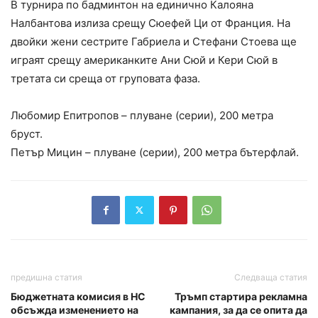
В турнира по бадминтон на единично Калояна
Налбантова излиза срещу Сюефей Ци от Франция. На
двойки жени сестрите Габриела и Стефани Стоева ще
играят срещу американките Ани Сюй и Кери Сюй в
третата си среща от груповата фаза.
Любомир Епитропов – плуване (серии), 200 метра
бруст.
Петър Мицин – плуване (серии), 200 метра бътерфлай.
предишна статия
Следваща статия
Бюджетната комисия в НС
Тръмп стартира рекламна
обсъжда изменението на
кампания, за да се опита да