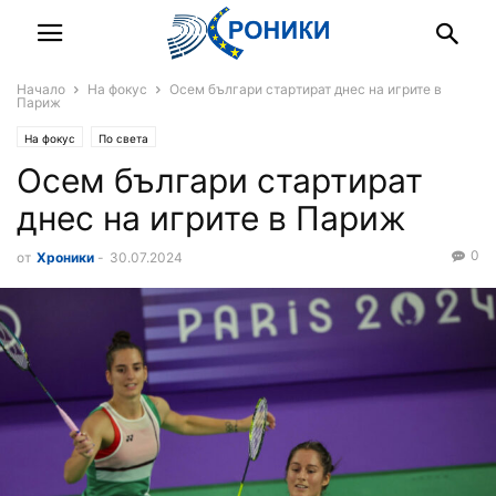
Начало
На фокус
Осем българи стартират днес на игрите в
Париж
На фокус
По света
Осем българи стартират
днес на игрите в Париж
0
от
Хроники
-
30.07.2024