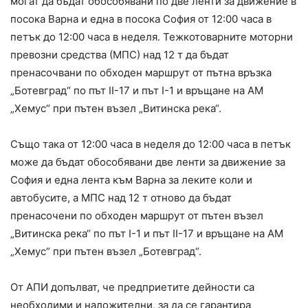
могат да бъдат обособявани по две ленти за движение в
посока Варна и една в посока София от 12:00 часа в
петък до 12:00 часа в неделя. Тежкотоварните моторни
превозни средства (МПС) над 12 т да бъдат
пренасочвани по обходен маршрут от пътна връзка
„Ботевград“ по път II-17 и път I-1 и връщане на АМ
„Хемус“ при пътен възел „Витинска река“.
Също така от 12:00 часа в неделя до 12:00 часа в петък
може да бъдат обособявани две ленти за движение за
София и една лента към Варна за леките коли и
автобусите, а МПС над 12 т отново да бъдат
пренасочени по обходен маршрут от пътен възел
„Витинска река“ по път I-1 и път II-17 и връщане на АМ
„Хемус“ при пътен възел „Ботевград“.
От АПИ допълват, че предприетите дейности са
необходими и наложителни, за да се гарантира