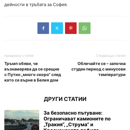
дейности в тръбата за София.
предишна статия
Следваща статия
Тръмп обяви, че
Обличайте се – започна
възнамерява да се срещне
студен период с минусови
с Путин „много скоро“ след
температури
като се върне в Белия дом
ДРУГИ СТАТИИ
За безопасно пътуване:
Ограничават камионите по
„Тракия“, „Струма“ и