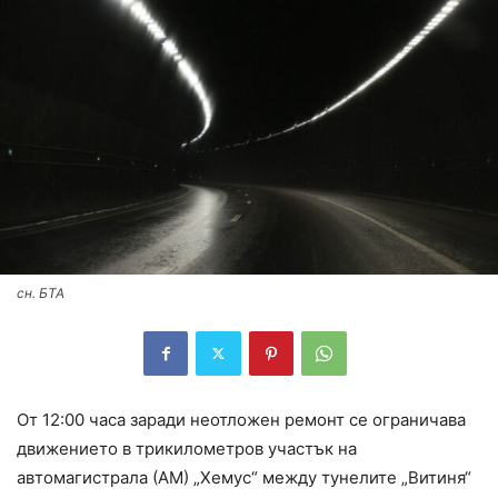
сн. БТА
От 12:00 часа заради неотложен ремонт се ограничава
движението в трикилометров участък на
автомагистрала (АМ) „Хемус“ между тунелите „Витиня“