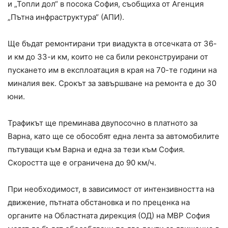
и „Топли дол“ в посока София, съобщиха от Агенция
„Пътна инфраструктура“ (АПИ).
Ще бъдат ремонтирани три виадукта в отсечката от 36-
и км до 33-и км, които не са били реконструирани от
пускането им в експлоатация в края на 70-те години на
миналия век. Срокът за завършване на ремонта е до 30
юни.
Трафикът ще преминава двупосочно в платното за
Варна, като ще се обособят една лента за автомобилите
пътуващи към Варна и една за тези към София.
Скоростта ще е ограничена до 90 км/ч.
При необходимост, в зависимост от интензивността на
движение, пътната обстановка и по преценка на
органите на Областната дирекция (ОД) на МВР София