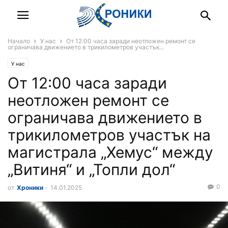
Начало
У нас
От 12:00 часа заради неотложен ремонт се
ограничава движението в трикилометров участък...
У нас
От 12:00 часа заради
неотложен ремонт се
ограничава движението в
трикилометров участък на
магистрала „Хемус“ между
„Витиня“ и „Топли дол“
0
от
Хроники
-
14.01.2025