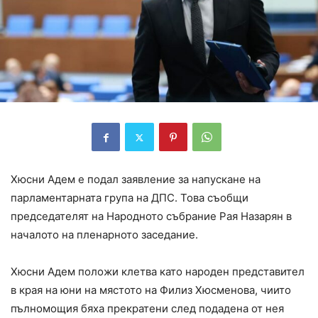
Хюсни Адем е подал заявление за напускане на
парламентарната група на ДПС. Това съобщи
председателят на Народното събрание Рая Назарян в
началото на пленарното заседание.
Хюсни Адем положи клетва като народен представител
в края на юни на мястото на Филиз Хюсменова, чиито
пълномощия бяха прекратени след подадена от нея