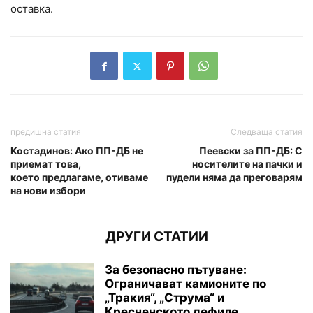
оставка.
предишна статия
Следваща статия
Костадинов: Ако ПП-ДБ не
Пеевски за ПП-ДБ: С
приемат това,
носителите на пачки и
което предлагаме, отиваме
пудели няма да преговарям
на нови избори
ДРУГИ СТАТИИ
За безопасно пътуване:
Ограничават камионите по
„Тракия“, „Струма“ и
Кресненското дефиле