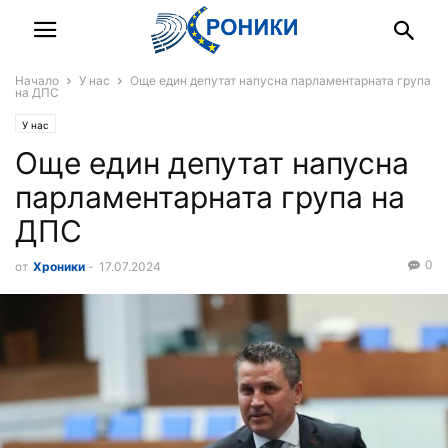
Начало
У нас
Още един депутат напусна парламентарната група
на ДПС
У нас
Още един депутат напусна
парламентарната група на
ДПС
0
от
Хроники
-
17.07.2024