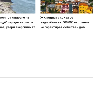
ост от спиране на
Жилищната криза се
одуй“ заради ниското
задълбочава: 400 000 евро вече
нав, увери енергийният
не гарантират собствен дом