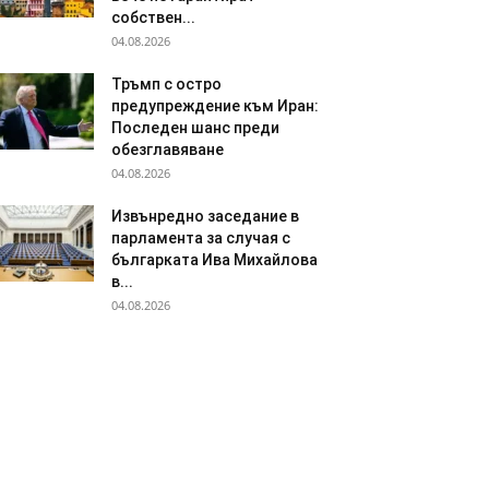
собствен...
04.08.2026
Тръмп с остро
предупреждение към Иран:
Последен шанс преди
обезглавяване
04.08.2026
Извънредно заседание в
парламента за случая с
българката Ива Михайлова
в...
04.08.2026