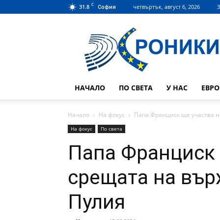
C
31.8
четвъртък, август 6, 2026
З
София
Hroniki.bg
НАЧАЛО
ПО СВЕТА
У НАС
ЕВР
Начало
На фокус
Папа Франциск ще участва на 
На фокус
По света
Папа Франциск 
срещата на върх
Пулия