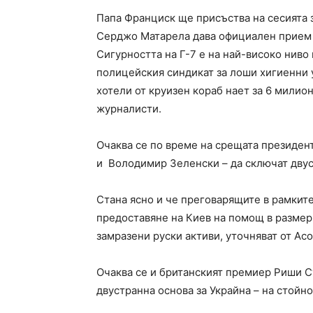
Папа Франциск ще присъства на сесията 
Серджо Матарела дава официален прием т
Сигурността на Г-7 е на най-високо ниво
полицейския синдикат за лоши хигиенни 
хотели от круизен кораб нает за 6 милио
журналисти.
Очаква се по време на срещата президен
и Володимир Зеленски – да сключат двус
Стана ясно и че преговарящите в рамките
предоставяне на Киев на помощ в размер
замразени руски активи, уточняват от Ас
Очаква се и британският премиер Риши С
двустранна основа за Украйна – на стойн