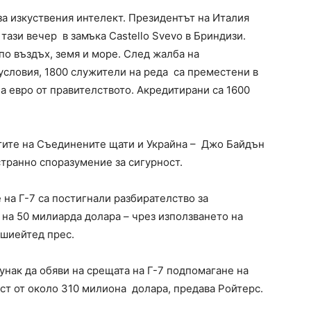
за изкуствения интелект. Президентът на Италия
ази вечер в замъка Castello Svevo в Бриндизи.
 по въздъх, земя и море. След жалба на
условия, 1800 служители на реда са преместени в
на евро от правителството. Акредитирани са 1600
тите на Съединените щати и Украйна – Джо Байдън
транно споразумение за сигурност.
 на Г-7 са постигнали разбирателство за
 на 50 милиарда долара – чрез използването на
ошиейтед прес.
унак да обяви на срещата на Г-7 подпомагане на
ост от около 310 милиона долара, предава Ройтерс.