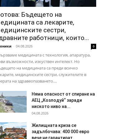
отова: Бъдещето на
едицината са лекарите,
едицинските сестри,
дравните работници, които...
роники
-
04.08.2026
0
ързваме медицината с технология, апаратура,
ви възможности, изкуствен интелект. Но
дещето на медицината са преди всичко
карите, медицинските сестри, служителите в
ерата на здравеопазването....
Няма опасност от спиране на
АЕЦ „Козлодуй“ заради
ниското ниво на...
04.08.2026
Жилищната криза се
задълбочава: 400 000 евро
вече не гарантират