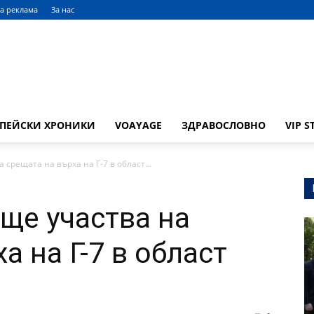
а реклама
За нас
ОПЕЙСКИ ХРОНИКИ
VOAYAGE
ЗДРАВОСЛОВНО
VIP S
срещата на върха на Г-7 в област...
ще участва на
а на Г-7 в област