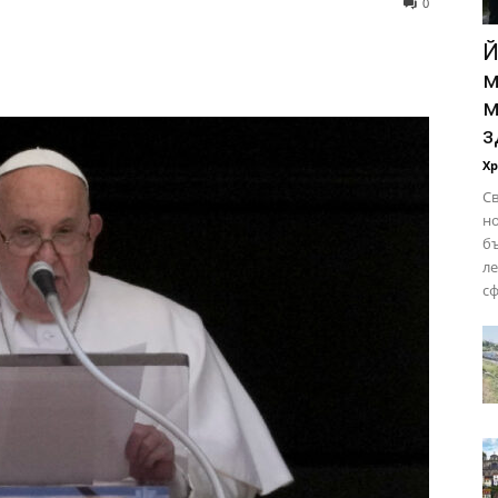
0
Й
м
м
з
Х
Св
но
бъ
ле
сф