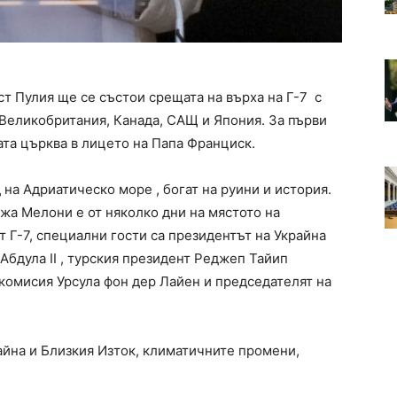
ст Пулия ще се състои срещата на върха на Г-7 с
 Великобритания, Канада, САЩ и Япония. За първи
ата църква в лицето на Папа Франциск.
 на Адриатическо море , богат на руини и история.
а Мелони е от няколко дни на мястото на
т Г-7, специални гости са президентът на Украйна
бдула II , турския президент Реджеп Тайип
 комисия Урсула фон дер Лайен и председателят на
айна и Близкия Изток, климатичните промени,
.