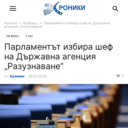
Начало
На фокус
Парламентът избира шеф на Държавна
агенция „Разузнаване“
На фокус
У нас
Парламентът избира шеф
на Държавна агенция
„Разузнаване“
0
от
Хроники
-
08.07.2026