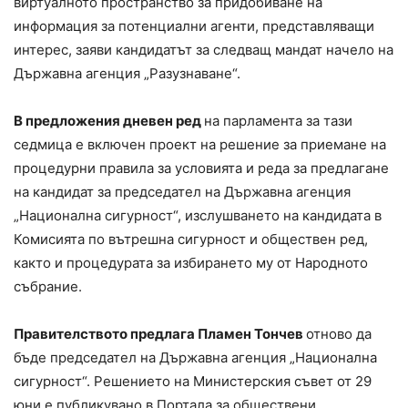
виртуалното пространство за придобиване на
информация за потенциални агенти, представляващи
интерес, заяви кандидатът за следващ мандат начело на
Държавна агенция „Разузнаване“.
В предложения дневен ред
на парламента за тази
седмица е включен проект на решение за приемане на
процедурни правила за условията и реда за предлагане
на кандидат за председател на Държавна агенция
„Национална сигурност“, изслушването на кандидата в
Комисията по вътрешна сигурност и обществен ред,
както и процедурата за избирането му от Народното
събрание.
Правителството предлага Пламен Тончев
отново да
бъде председател на Държавна агенция „Национална
сигурност“. Решението на Министерския съвет от 29
юни е публикувано в Портала за обществени