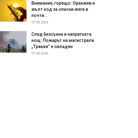
Внимание, горещо: Оранжев и
жълт код за опасни жеги в
почти...
07.08.2026
След безсънна и напрегната
нощ: Пожарът на магистрала
„Тракия“ е овладян
07.08.2026