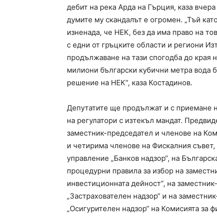
дебит на река Арда на Гърция, каза вчер
думите му скандалът е огромен. „Тъй кат
изненада, че НЕК, без да има право на то
с едни от гръцките области и региони Из
продължаване на тази спогодба до края н
милиони български кубични метра вода бе
решение на НЕК“, каза Костадинов.
Депутатите ще продължат и с приемане н
на регулатори с изтекъл мандат. Предвид
заместник-председател и членове на Ком
и четирима членове на Фискалния съвет, 
управление „Банков надзор“, на Българск
процедурни правила за избор на заместн
инвестиционната дейност“, на заместни
„Застрахователен надзор“ и на заместни
„Осигурителен надзор“ на Комисията за ф