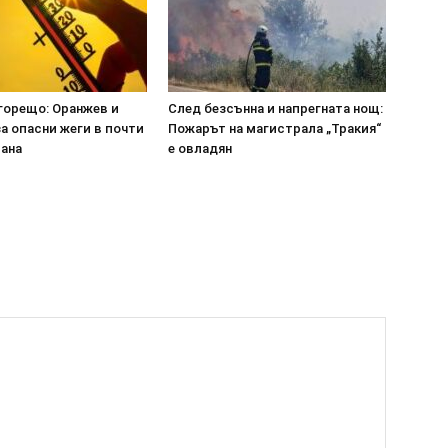
горещо: Оранжев и
След безсънна и напрегната нощ:
а опасни жеги в почти
Пожарът на магистрала „Тракия“
рана
е овладян