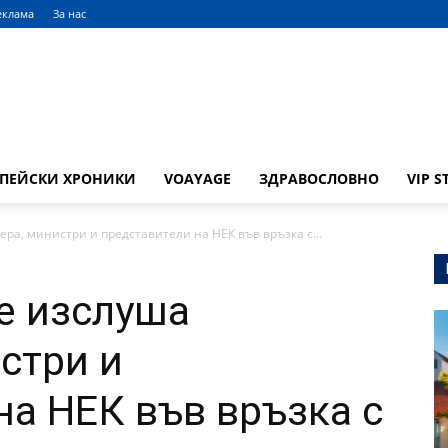
еклама
За нас
ОПЕЙСКИ ХРОНИКИ
VOAYAGE
ЗДРАВОСЛОВНО
VIP S
а, министри и представители на НЕК във връзка с...
е изслуша
стри и
на НЕК във връзка с