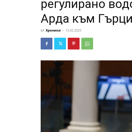
регулирано вод
Арда към Гърц
от
Хроники
-
13.02.2025