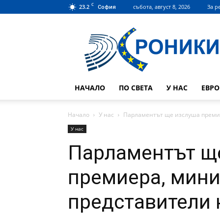
C
23.2
събота, август 8, 2026
За р
София
Hroniki.bg
НАЧАЛО
ПО СВЕТА
У НАС
ЕВР
Начало
У нас
Парламентът ще изслуша премиер
У нас
Парламентът щ
премиера, мини
представители 