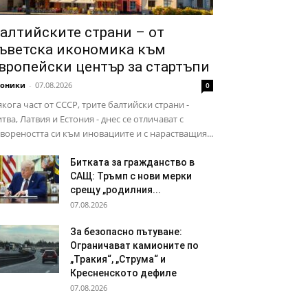
алтийските страни – от
ъветска икономика към
вропейски център за стартъпи
роники
-
07.08.2026
0
кога част от СССР, трите балтийски страни -
тва, Латвия и Естония - днес се отличават с
вореността си към иновациите и с нарастващия...
Битката за гражданство в
САЩ: Тръмп с нови мерки
срещу „родилния...
07.08.2026
За безопасно пътуване:
Ограничават камионите по
„Тракия“, „Струма“ и
Кресненското дефиле
07.08.2026