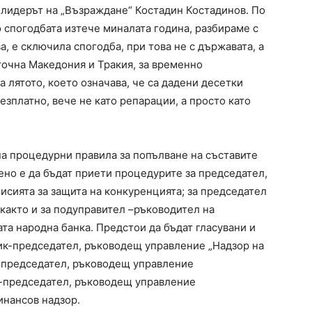
а лидерът на „Възраждане“ Костадин Костадинов. По
о спогодбата изтече миналата година, разбираме с
ва, е сключила спогодба, при това не с държавата, а
точна Македония и Тракия, за временно
а лятото, което означава, че са дадени десетки
зплатно, вече не като репарации, а просто като
а процедурни правила за попълване на съставите
ено е да бъдат приети процедурите за председател,
исията за защита на конкуренцията; за председател
както и за подуправител –ръководител на
ата народна банка. Предстои да бъдат гласувани и
ик-председател, ръководещ управление „Надзор на
к-председател, ръководещ управление
к-председател, ръководещ управление
инансов надзор.