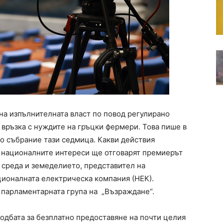
а изпълнителната власт по повод регулирано
 връзка с нуждите на гръцки фермери. Това пише в
то събрание тази седмица. Какви действия
 националните интереси ще отговарят премиерът
 среда и земеделието, представител на
ционалната електрическа компания (НЕК).
т парламентарната група на „Възраждане“.
одбата за безплатно предоставяне на почти целия