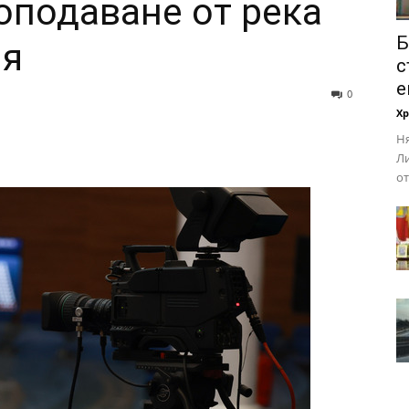
оподаване от река
Б
ия
с
е
0
Х
Ня
Ли
от