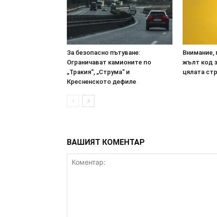
За безопасно пътуване:
Внимание, 
Ограничават камионите по
жълт код з
„Тракия“, „Струма“ и
цялата ст
Кресненското дефиле
ВАШИЯТ КОМЕНТАР