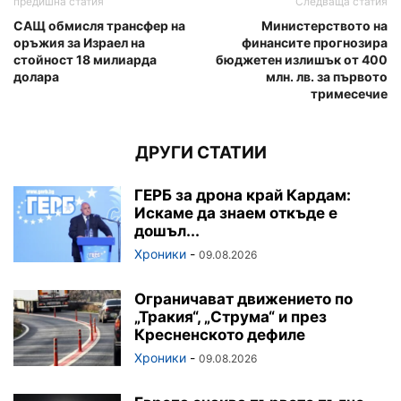
предишна статия
Следваща статия
САЩ обмисля трансфер на
Министерството на
оръжия за Израел на
финансите прогнозира
стойност 18 милиарда
бюджетен излишък от 400
долара
млн. лв. за първото
тримесечие
ДРУГИ СТАТИИ
ГЕРБ за дрона край Кардам:
Искаме да знаем откъде е
дошъл...
Хроники
-
09.08.2026
Ограничават движението по
„Тракия“, „Струма“ и през
Кресненското дефиле
Хроники
-
09.08.2026