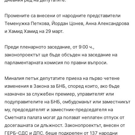
Промените са внесени от народните представители
Теменужка Петкова, Йордан Цонев, Анна Александрова
и Хамид Хамид на 29 март.
Преди пленарното заседание, от 9:00 ч.,
законопроектът ще бъде обсъден на заседание на
парламентарната комисия по правни въпроси.
Миналия петък депутатите приеха на първо четене
изменения в Закона за БНБ, според които, ако бъде
назначен за служебен премиер, управителят или
подуправителите на БНБ, омбудсманът или заместникът
му, председателят и заместник-председателя на
Сметната палата могат да ползват неплатен отпуск от
досегашната си длъжност. Законопроектът, внесен от
ГЕРБ-СДС и ДПС, беше подкрепен от 137 народни