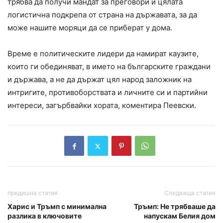
трябва да получи мандат за преговори и цялата
логистична подкрепа от страна на държавата, за да
може нашите моряци да се приберат у дома.
Време е политическите лидери да намират каузите,
които ги обединяват, в името на българските граждани
и държава, а не да държат цял народ заложник на
интригите, противоборствата и личните си и партийни
интереси, загърбвайки хората, коментира Пеевски.
предишна статия
Следваща статия
Харис и Тръмп с минимална
Тръмп: Не трябваше да
разлика в ключовите
напускам Белия дом