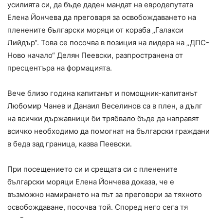
усилията си, да бъде даден мандат на евродепутата
Елена Йончева да преговаря за освобождаването на
пленените български моряци от кораба „Галакси
Лийдър“. Това се посочва в позиция на лидера на „ДПС-
Ново начало“ Делян Пеевски, разпространена от
пресцентъра на формацията.
Вече близо година капитанът и помощник-капитанът
Любомир Чанев и Данаил Веселинов са в плен, а дълг
на всички държавници би трябвало бъде да направят
всичко необходимо да помогнат на български граждани
в беда зад граница, казва Пеевски.
При посещението си и срещата си с пленените
български моряци Елена Йончева доказа, че е
възможно намирането на път за преговори за тяхното
освобождаване, посочва той. Според него сега тя