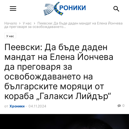
Начало
У нас
Пеевски: Да бъде даден мандат на Елена Йончева
да преговаря за освобождаването...
У нас
Пеевски: Да бъде даден
мандат на Елена Йончева
да преговаря за
освобождаването на
българските моряци от
кораба „Галакси Лийдър“
0
от
Хроники
-
04.11.2024