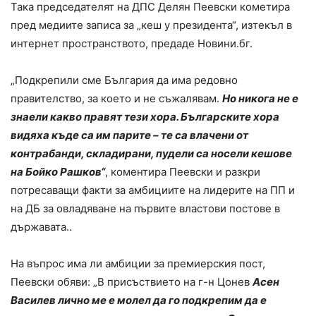
Така председателят на ДПС Делян Пеевски кометира
пред медиите записа за „кеш у президента“, изтекъл в
интернет пространството, предаде Новини.бг.
„Подкрепили сме България да има редовно
правителство, за което и не съжалявам.
Но никога не е
знаели какво правят тези хора. Българските хора
видяха къде са им парите – те са влачени от
контрабанди, складирани, пудели са носели кешове
на Бойко Рашков“
, коментира Пеевски и разкри
потресаващи факти за амбициите на лидерите на ПП и
на ДБ за овладяване на първите властови постове в
държавата..
На въпрос има ли амбиции за премиерския пост,
Пеевски обяви: „В присъствието на г-н Цонев
Асен
Василев лично ме е молел да го подкрепим да е