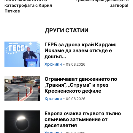
катастрофата с Кирил
затвора!
Петков
ДРУГИ СТАТИИ
ГЕРБ за дрона край Кардам:
Искаме да знаем откъде е
дошъл...
Хроники
-
09.08.2026
Ограничават движението по
„Тракия“, „Струма“ и през
Кресненското дефиле
Хроники
-
09.08.2026
Европа очаква първото пълно
слънчево затъмнение от
десетилетия
Хроники
-