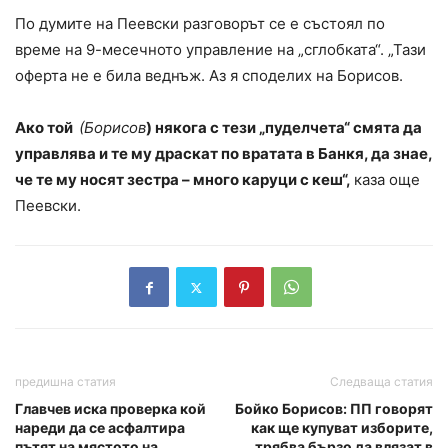
По думите на Пеевски разговорът се е състоял по
време на 9-месечното управление на „сглобката“. „Тази
оферта не е била веднъж. Аз я споделих на Борисов.
Ако той
(Борисов
) някога с тези „пуделчета“ смята да
управлява и те му драскат по вратата в Банкя, да знае,
че те му носят зестра – много каруци с кеш“,
каза още
Пеевски.
предишна статия
Следваща статия
Главчев иска проверка кой
Бойко Борисов: ПП говорят
нареди да се асфалтира
как ще купуват изборите,
пътят на мястото на
трябва бързо да влязат в