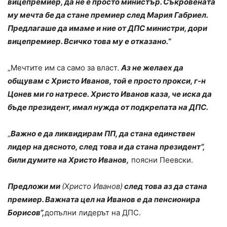
вицепремиер, да не е просто министър. Съкровената
му мечта бе да стане премиер след Мария Габриел.
Предлагаше да имаме и ние от ДПС министри, дори
вицепремиер. Всичко това му е отказано.
“
„Мечтите им са само за власт.
Аз не желаех да
общувам с Христо Иванов, той е просто прокси, г-н
Цонев ми го натресе. Христо Иванов каза, че иска да
бъде президент, имал нужда от подкрепата на ДПС.
„
Важно е да ликвидирам ПП, да стана единствен
лидер на дясното, след това и да стана президент“,
били думите на Христо Иванов,
поясни Пеевски.
Предложи ми
(Христо Иванов)
след това аз да стана
премиер. Важната цел на Иванов е да пенсионира
Борисов“,
допълни лидерът на ДПС.