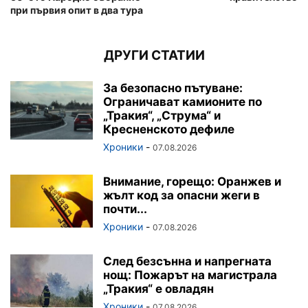
при първия опит в два тура
ДРУГИ СТАТИИ
За безопасно пътуване:
Ограничават камионите по
„Тракия“, „Струма“ и
Кресненското дефиле
Хроники
-
07.08.2026
Внимание, горещо: Оранжев и
жълт код за опасни жеги в
почти...
Хроники
-
07.08.2026
След безсънна и напрегната
нощ: Пожарът на магистрала
„Тракия“ е овладян
Хроники
-
07.08.2026