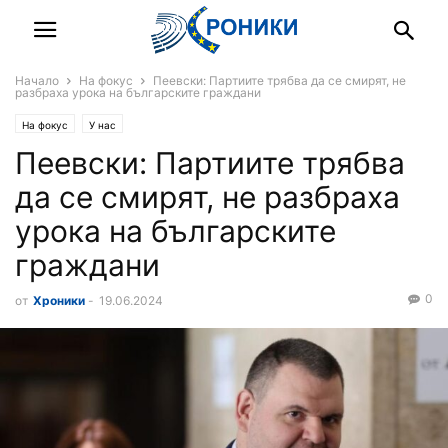
Начало
На фокус
Пеевски: Партиите трябва да се смирят, не
разбраха урока на българските граждани
На фокус
У нас
Пеевски: Партиите трябва
да се смирят, не разбраха
урока на българските
граждани
0
от
Хроники
-
19.06.2024