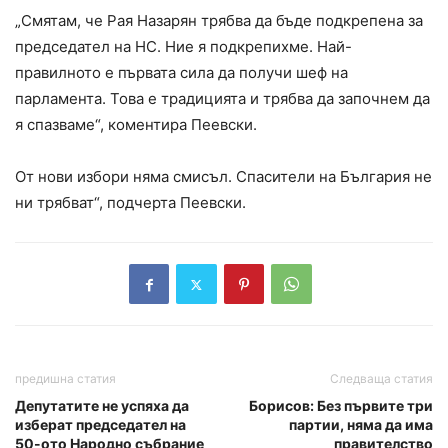
„Смятам, че Рая Назарян трябва да бъде подкрепена за
председател на НС. Ние я подкрепихме. Най-
правилното е първата сила да получи шеф на
парламента. Това е традицията и трябва да започнем да
я спазваме“, коментира Пеевски.
От нови избори няма смисъл. Спасители на България не
ни трябват“, подчерта Пеевски.
предишна статия
Следваща статия
Депутатите не успяха да
Борисов: Без първите три
изберат председател на
партии, няма да има
50-ото Народно събрание
правителство