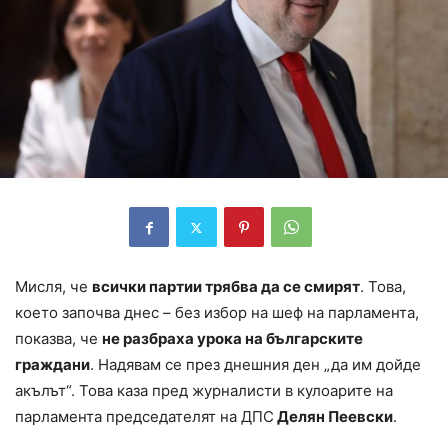
Мисля, че
всички партии трябва да се смирят
. Това,
което започва днес – без избор на шеф на парламента,
показва, че
не разбраха урока на българските
граждани
. Надявам се през днешния ден „да им дойде
акълът“. Това каза пред журналисти в кулоарите на
парламента председателят на ДПС
Делян Пеевски
.