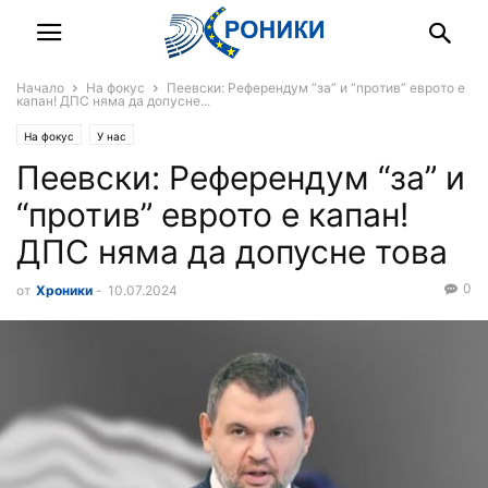
Начало
На фокус
Пеевски: Референдум “за” и “против” еврото е
капан! ДПС няма да допусне...
На фокус
У нас
Пеевски: Референдум “за” и
“против” еврото е капан!
ДПС няма да допусне това
0
от
Хроники
-
10.07.2024