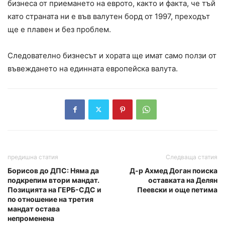
бизнеса от приемането на еврото, както и факта, че тъй
като страната ни е във валутен борд от 1997, преходът
ще е плавен и без проблем.
Следователно бизнесът и хората ще имат само ползи от
въвеждането на единната европейска валута.
предишна статия
Следваща статия
Борисов до ДПС: Няма да
Д-р Ахмед Доган поиска
подкрепим втори мандат.
оставката на Делян
Позицията на ГЕРБ-СДС и
Пеевски и още петима
по отношение на третия
мандат остава
непроменена