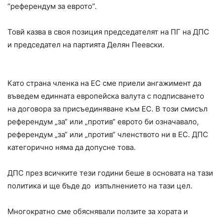
“референдум за еврото”.
Товй казва в своя позиция председателят на ПГ на ДПС
и председател на партията Делян Пеевски.
Като страна членка на ЕС сме приели ангажимент да
въведем единната европейска валута с подписването
на договора за присъединяване към ЕС. В този смисъл
референдум „за“ или „против“ еврото би означавало,
референдум „за“ или „против“ членството ни в ЕС. ДПС
категорично няма да допусне това.
ДПС през всичките тези години беше в основата на тази
политика и ще бъде до изпълнението на тази цел.
Многократно сме обяснявали ползите за хората и