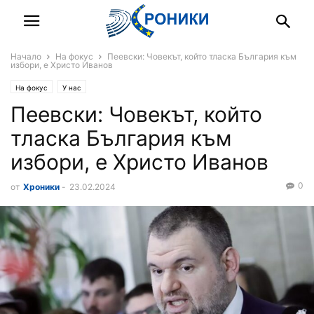
Начало
На фокус
Пеевски: Човекът, който тласка България към
избори, е Христо Иванов
На фокус
У нас
Пеевски: Човекът, който
тласка България към
избори, е Христо Иванов
0
от
Хроники
-
23.02.2024