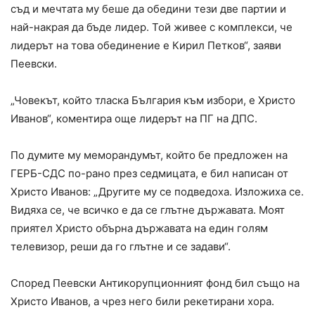
съд и мечтата му беше да обедини тези две партии и
най-накрая да бъде лидер. Той живее с комплекси, че
лидерът на това обединение е Кирил Петков“, заяви
Пеевски.
„Човекът, който тласка България към избори, е Христо
Иванов“, коментира още лидерът на ПГ на ДПС.
По думите му меморандумът, който бе предложен на
ГЕРБ-СДС по-рано през седмицата, е бил написан от
Христо Иванов: „Другите му се подведоха. Изложиха се.
Видяха се, че всичко е да се глътне държавата. Моят
приятел Христо обърна държавата на един голям
телевизор, реши да го глътне и се задави“.
Според Пеевски Антикорупционният фонд бил също на
Христо Иванов, а чрез него били рекетирани хора.