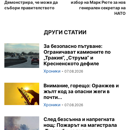
Демонстрира, че може да
избор на Марк Рюте за нов
събори правителството
генерален секретар на
НАТО
ДРУГИ СТАТИИ
За безопасно пътуване:
Ограничават камионите по
„Тракия“, „Струма“ и
Кресненското дефиле
Хроники
-
07.08.2026
Внимание, горещо: Оранжев и
жълт код за опасни жеги в
почти...
Хроники
-
07.08.2026
След безсънна и напрегната
нощ: Пожарът на магистрала