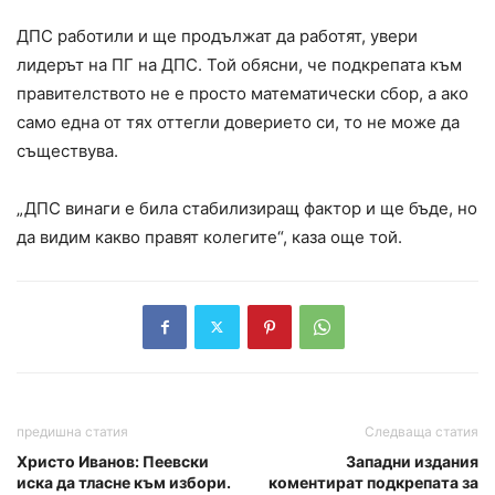
ДПС работили и ще продължат да работят, увери
лидерът на ПГ на ДПС. Той обясни, че подкрепата към
правителството не е просто математически сбор, а ако
само една от тях оттегли доверието си, то не може да
съществува.
„ДПС винаги е била стабилизиращ фактор и ще бъде, но
да видим какво правят колегите“, каза още той.
предишна статия
Следваща статия
Христо Иванов: Пеевски
Западни издания
иска да тласне към избори.
коментират подкрепата за