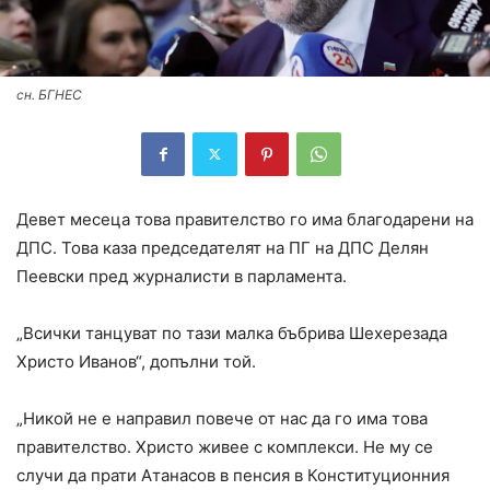
сн. БГНЕС
Девет месеца това правителство го има благодарени на
ДПС. Това каза председателят на ПГ на ДПС Делян
Пеевски пред журналисти в парламента.
„Всички танцуват по тази малка бъбрива Шехерезада
Христо Иванов“, допълни той.
„Никой не е направил повече от нас да го има това
правителство. Христо живее с комплекси. Не му се
случи да прати Атанасов в пенсия в Конституционния