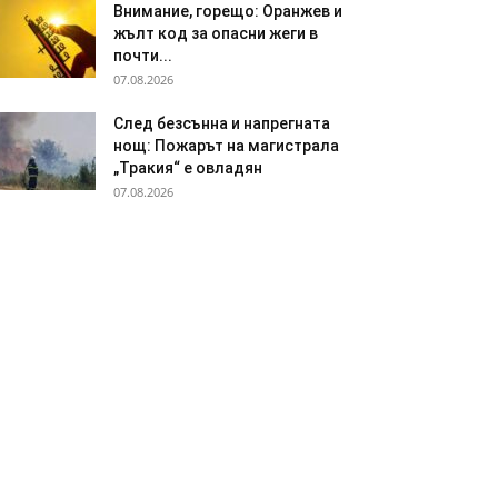
Внимание, горещо: Оранжев и
жълт код за опасни жеги в
почти...
07.08.2026
След безсънна и напрегната
нощ: Пожарът на магистрала
„Тракия“ е овладян
07.08.2026