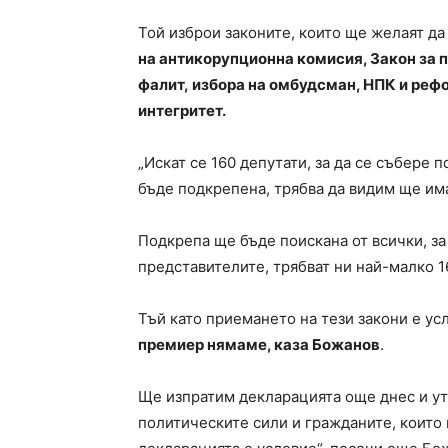
Той изброи законите, които ще желаят да
на антикорупционна комисия, Закон за п
фалит, избора на омбудсман, НПК и рефо
интегритет.
„Искат се 160 депутати, за да се събере 
бъде подкрепена, трябва да видим ще им
Подкрепа ще бъде поискана от всички, за
представителите, трябват ни най-малко 1
Тъй като приемането на тези закони е ус
премиер нямаме, каза Божанов
.
Ще изпратим декларацията още днес и ут
политическите сили и гражданите, които 