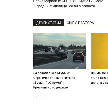
Борис Марков към ПП-ДБ: Идиоти! Само
“народни съдилища” са ви в главата
ДРУГИ СТАТИИ
ОЩЕ ОТ АВТОРА
За безопасно пътуване:
Внимание, 
Ограничават камионите по
жълт код з
„Тракия“, „Струма“ и
цялата ст
Кресненското дефиле