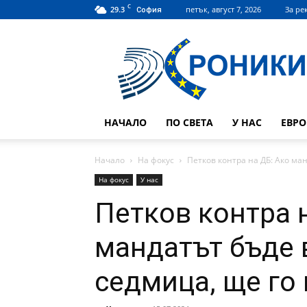
C
29.3
петък, август 7, 2026
За ре
София
Hroniki.bg
НАЧАЛО
ПО СВЕТА
У НАС
ЕВР
Начало
На фокус
Петков контра на ДБ: Ако ман
На фокус
У нас
Петков контра 
мандатът бъде 
седмица, ще го