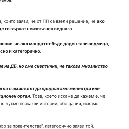
жанов.
, които заяви, че от ПП са взели решение, че
ако
ще го върнат неизпълнен веднага
.
шение, че ако мандатът бъде даден тази седмица,
сно и категорично.
на ДБ, но сме скептични, че такова мнозинство
къв е смисълът да предлагаме министри или
ционен орган.
Това, което искаме да кажем е, че
но чухме всякакви истории, обещания, искаме
ор за правителства“, категорично заяви той.