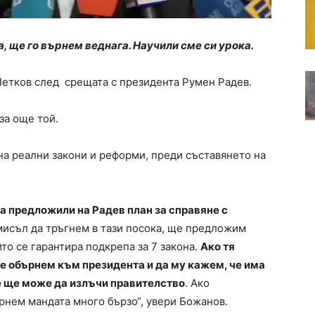
, ще го върнем веднага. Научили сме си урока.
Петков след срещата с президента Румен Радев.
за още той.
на реални закони и реформи, преди съставянето на
а предложили на Радев план за справяне с
мисъл да тръгнем в тази посока, ще предложим
то се гарантира подкрепа за 7 закона.
Ако тя
е обърнем към президента и да му кажем, че има
е ще може да излъчи правителство
. Ако
рнем мандата много бързо“, увери Божанов.