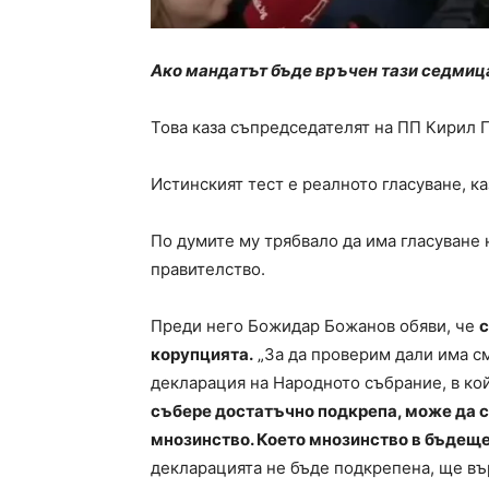
Ако мандатът бъде връчен тази седмица
Това каза съпредседателят на ПП Кирил 
Истинският тест е реалното гласуване, ка
По думите му трябвало да има гласуване 
правителство.
Преди него Божидар Божанов обяви, че
с
корупцията.
„За да проверим дали има с
декларация на Народното събрание, в кой
събере достатъчно подкрепа, може да с
мнозинство. Което мнозинство в бъдещ
декларацията не бъде подкрепена, ще въ