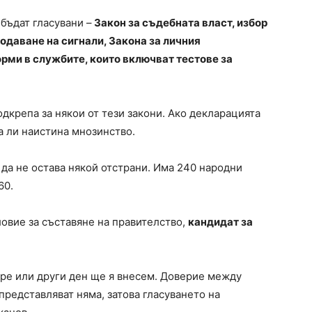
 бъдат гласувани –
Закон за съдебната власт, избор
одаване на сигнали, Закона за личния
рми в службите, които включват тестове за
подкрепа за някои от тези закони. Ако декларацията
а ли наистина мнозинство.
 да не остава някой отстрани. Има 240 народни
60.
ловие за съставяне на правителство,
кандидат за
ре или други ден ще я внесем. Доверие между
представляват няма, затова гласуването на