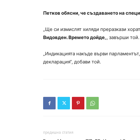
Петков обясни, че създаването на спец
„Ще си измислят хиляди преразкази хората
Видовден. Времето дойде
„, завърши той
„Индикацията накъде върви парламентът,
декларация“, добави той.
предишна статия