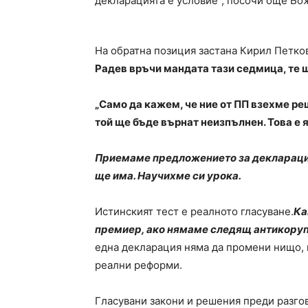
декларацията е условие“, посочи още Бо
На обратна позиция застана Кирил Петков
Радев връчи мандата тази седмица, те 
„Само да кажем, че ние от ПП взехме ре
той ще бъде върнат неизпълнен. Това е я
Приемаме предложението за декларация 
ще има. Научихме си урока.
Истинският тест е реалното гласуване.
Ка
премиер, ако нямаме следящ антикоруп
една декларация няма да промени нищо, 
реални реформи.
Гласувани закони и решения преди разгов