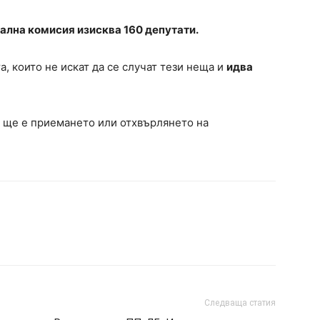
иална комисия изисква 160 депутати.
, които не искат да се случат тези неща и
идва
.
 ще е приемането или отхвърлянето на
Следваща статия