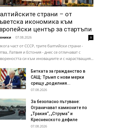
алтийските страни – от
ъветска икономика към
вропейски център за стартъпи
роники
-
07.08.2026
0
кога част от СССР, трите балтийски страни -
тва, Латвия и Естония - днес се отличават с
вореността си към иновациите и с нарастващия...
Битката за гражданство в
САЩ: Тръмп с нови мерки
срещу „родилния...
07.08.2026
За безопасно пътуване:
Ограничават камионите по
„Тракия“, „Струма“ и
Кресненското дефиле
07.08.2026