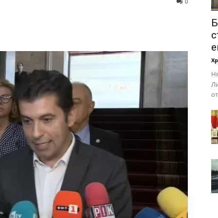
0
Б
с
е
Х
Ня
Ли
от