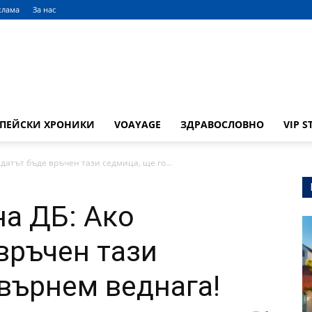
клама
За нас
ОПЕЙСКИ ХРОНИКИ
VOAYAGE
ЗДРАВОСЛОВНО
VIP S
датът бъде връчен тази седмица, ще го...
на ДБ: Ако
връчен тази
 върнем веднага!