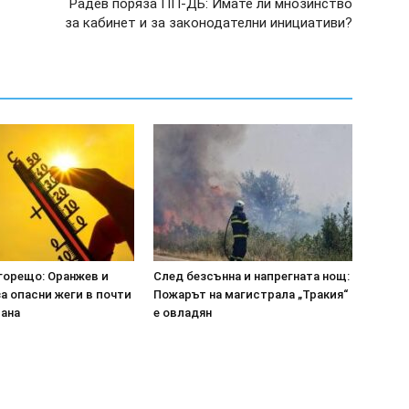
Радев поряза ПП-ДБ: Имате ли мнозинство
за кабинет и за законодателни инициативи?
горещо: Оранжев и
След безсънна и напрегната нощ:
а опасни жеги в почти
Пожарът на магистрала „Тракия“
рана
е овладян