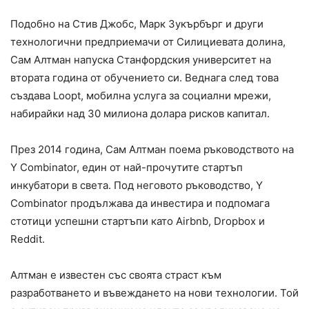
Подобно на Стив Джобс, Марк Зукърбърг и други
технологични предприемачи от Силициевата долина,
Сам Алтман напуска Станфордския университет на
втората година от обучението си. Веднага след това
създава Loopt, мобилна услуга за социални мрежи,
набирайки над 30 милиона долара рисков капитал.
През 2014 година, Сам Алтман поема ръководството на
Y Combinator, един от най-прочутите стартъп
инкубатори в света. Под неговото ръководство, Y
Combinator продължава да инвестира и подпомага
стотици успешни стартъпи като Airbnb, Dropbox и
Reddit.
Алтман е известен със своята страст към
разработването и въвеждането на нови технологии. Той