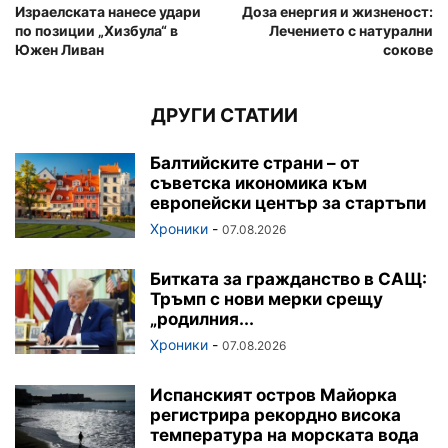
Израелската нанесе удари
Доза енергия и жизненост:
по позиции „Хизбула“ в
Лечението с натурални
Южен Ливан
сокове
ДРУГИ СТАТИИ
Балтийските страни – от
съветска икономика към
европейски център за стартъпи
Хроники
-
07.08.2026
Битката за гражданство в САЩ:
Тръмп с нови мерки срещу
„родилния...
Хроники
-
07.08.2026
Испанският остров Майорка
регистрира рекордно висока
температура на морската вода