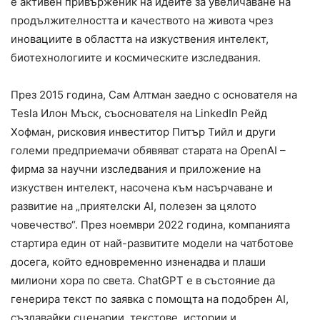
е активен привърженик на идеите за увеличаване на
продължителността и качеството на живота чрез
иновациите в областта на изкуствения интелект,
биотехнологиите и космическите изследвания.
През 2015 година, Сам Алтман заедно с основателя на
Tesla Илон Мъск, съоснователя на LinkedIn Рейд
Хофман, рисковия инвеститор Питър Тийл и други
големи предприемачи обявяват старата на OpenAI –
фирма за научни изследвания и приложение на
изкуствен интелект, насочена към насърчаване и
развитие на „приятелски AI, полезен за цялото
човечество“. През ноември 2022 година, компанията
стартира един от най-развитите модели на чатботове
досега, който едновременно изненадва и плаши
милиони хора по света. ChatGPT е в състояние да
генерира текст по заявка с помощта на подобрен AI,
създавайки сценарии, текстове, истории и