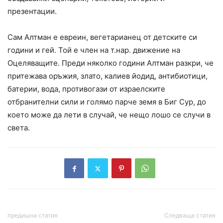
презентации.
Сам Алтман е евреин, вегетарианец от детските си
години и гей. Той е член на т.нар. движение на
Оцеляващите. Преди няколко години Алтман разкри, че
притежава оръжия, злато, калиев йодид, антибиотици,
батерии, вода, противогази от израелските
отбранителни сили и голямо парче земя в Биг Сур, до
което може да лети в случай, че нещо лошо се случи в
света.
предишна статия
Следваща статия