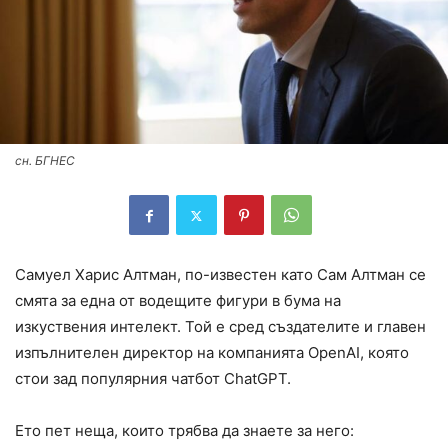
сн. БГНЕС
Самуел Харис Алтман, по-известен като Сам Алтман се
смята за една от водещите фигури в бума на
изкуствения интелект. Той е сред създателите и главен
изпълнителен директор на компанията OpenAI, която
стои зад популярния чатбот ChatGPT.
Ето пет неща, които трябва да знаете за него: