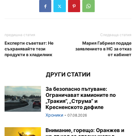
предишна статия
Следваща статия
Експерти съветват: Не
Мария Габриел подаде
съхранявайте тези
заявлението в НС за отказ
продукти в хладилник
от кабинет
ДРУГИ СТАТИИ
За безопасно пътуване:
Ограничават камионите по
„Тракия“, „Струма“ и
Кресненското дефиле
Хроники
-
07.08.2026
Внимание, горещо: Оранжев и