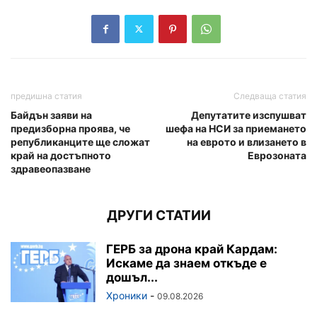
предишна статия
Следваща статия
Байдън заяви на
Депутатите изспушват
предизборна проява, че
шефа на НСИ за приемането
републиканците ще сложат
на еврото и влизането в
край на достъпното
Еврозоната
здравеопазване
ДРУГИ СТАТИИ
ГЕРБ за дрона край Кардам:
Искаме да знаем откъде е
дошъл...
Хроники
-
09.08.2026