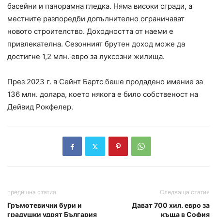
басейни и панорамна гледка. Няма високи сгради, а
местните разпоредби допълнително ограничават
новото строителство. Доходността от наеми е
привлекателна. Сезонният брутен доход може да
достигне 1,2 млн. евро за луксозни жилища.
През 2023 г. в Сейнт Бартс беше продадено имение за
136 млн. долара, което някога е било собственост на
Дейвид Рокфелер.
предишна статия
Следваща статия
Гръмотевични бури и
Дават 700 хил. евро за
градушки удрят България
къща в София