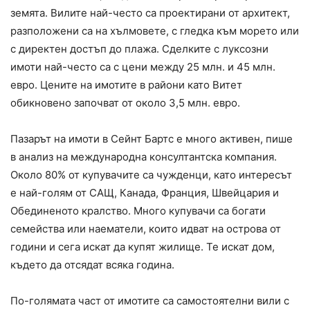
земята. Вилите най-често са проектирани от архитект,
разположени са на хълмовете, с гледка към морето или
с директен достъп до плажа. Сделките с луксозни
имоти най-често са с цени между 25 млн. и 45 млн.
евро. Цените на имотите в райони като Витет
обикновено започват от около 3,5 млн. евро.
Пазарът на имоти в Сейнт Бартс е много активен, пише
в анализ на международна консултантска компания.
Около 80% от купувачите са чужденци, като интересът
е най-голям от САЩ, Канада, Франция, Швейцария и
Обединеното кралство. Много купувачи са богати
семейства или наематели, които идват на острова от
години и сега искат да купят жилище. Те искат дом,
където да отсядат всяка година.
По-голямата част от имотите са самостоятелни вили с